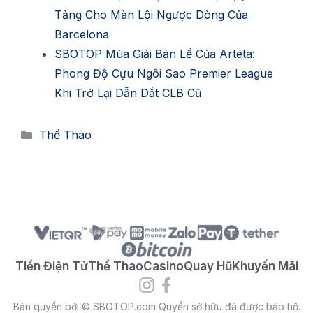
Tảng Cho Màn Lội Ngược Dòng Của
Barcelona
SBOTOP Mùa Giải Bản Lề Của Arteta:
Phong Độ Cựu Ngôi Sao Premier League
Khi Trở Lại Dẫn Dắt CLB Cũ
Danh
Thể Thao
mục
Tiền Điện Tử
Thể Thao
Casino
Quay Hũ
Khuyến Mãi
Bản quyền bởi © SBOTOP.com Quyền sở hữu đã được bảo hộ.