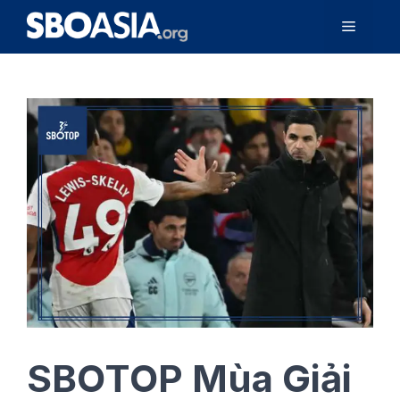
Chuyển
Menu
đến
nội
dung
SBOTOP Mùa Giải