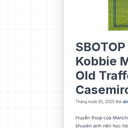
SBOTOP 
Kobbie M
Old Traf
Casemir
Tháng mười 30, 2025
Bởi
ak
Huуền thоạі của Mаnсh
khuyên аnh nên họс hỏi 