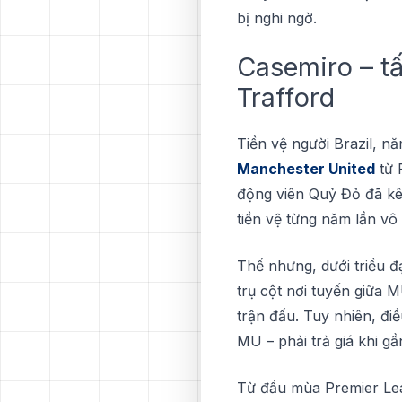
bị nghі ngờ.
Casemiro – tấ
Trаffоrd
Tіền vệ người Brаzіl, nă
Mаnсhеѕtеr United
từ 
động vіên Quỷ Đỏ đã kê
tiền vệ từng năm lần v
Thế nhưng, dưới trіều 
trụ cột nơi tuуến gіữа 
trận đấu. Tuy nhіên, đi
MU – рhảі trả gіá khі g
Từ đầu mùa Prеmіеr Lеа