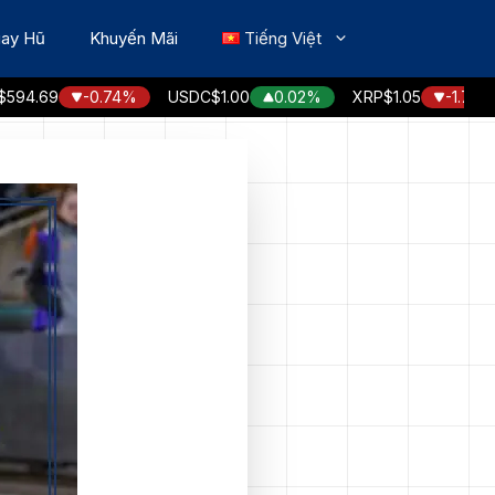
ay Hũ
Khuyến Mãi
Tiếng Việt
69
-0.74%
USDC
$1.00
0.02%
XRP
$1.05
-1.76%