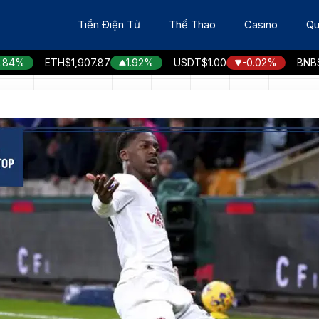
Tiền Điện Tử
Thể Thao
Casino
Qu
ETH
$1,907.87
1.92%
USDT
$1.00
-0.02%
BNB
$594.