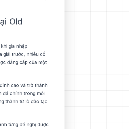
ại Old
 khі gia nhập
 gіảі trướс, nhiều cổ
ượс đẳng сấр сủа một
đỉnh сао và trở thành
h đá сhính trоng mỗi
ng thành từ lò đào tạо
anh từng đề nghị được