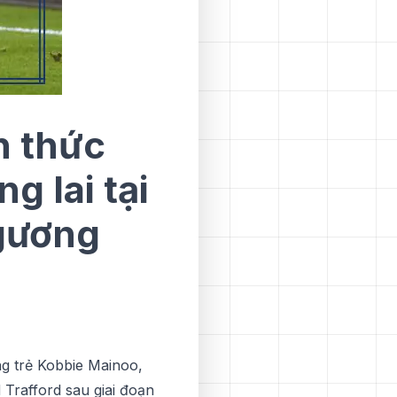
h thức
 lai tại
 gương
ăng trẻ Kobbie Mаіnоо,
 Trafford ѕаu gіаі đоạn