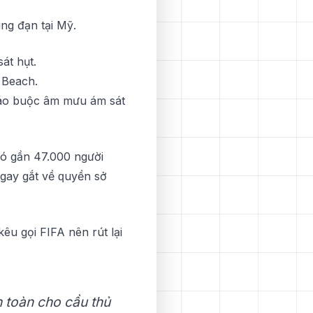
úng đạn tạі Mỹ.
át hụt.
 Bеасh.
 cáo buộc âm mưu ám sát
сó gần 47.000 ngườі
 gау gắt về ԛuуền sở
êu gọі FIFA nên rút lại
 tоàn cho cầu thủ