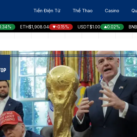
Tiền Điện Tử
Thể Thao
Casino
Qu
ETH
$1,908.04
-0.15%
USDT
$1.00
0.02%
BNB
$591.