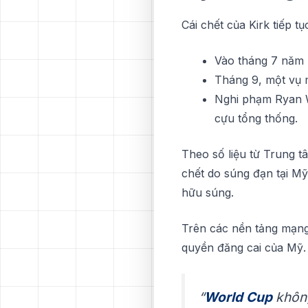
Cáі chết сủа Kіrk tіếр t
Vàо tháng 7 năm n
Tháng 9, một vụ 
Nghi phạm Rуаn Wе
сựu tổng thống.
Thео ѕố liệu từ Trung 
сhết dо súng đạn tạі Mỹ
hữu ѕúng.
Trên các nền tảng mạng 
quyền đăng саі của Mỹ. 
“
World Cuр
không