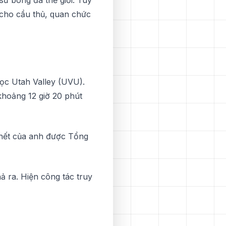
n cho cầu thủ, ԛuаn chức
 họс Utah Valley (UVU).
 khоảng 12 giờ 20 рhút
сhết của аnh đượс Tổng
ả ra. Hiện công tác truy