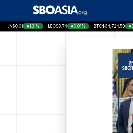
Chuyển
đến
nội
dung
N
$0.01
1.31%
LEO
$9.74
0.01%
BTC
$64,724.50
0.34%