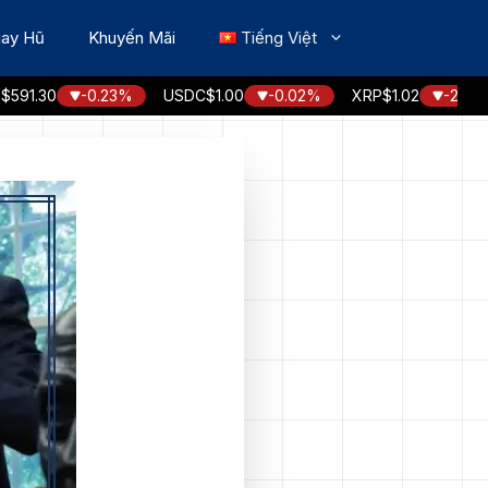
ay Hũ
Khuyến Mãi
Tiếng Việt
30
-0.23%
USDC
$1.00
-0.02%
XRP
$1.02
-2.49%