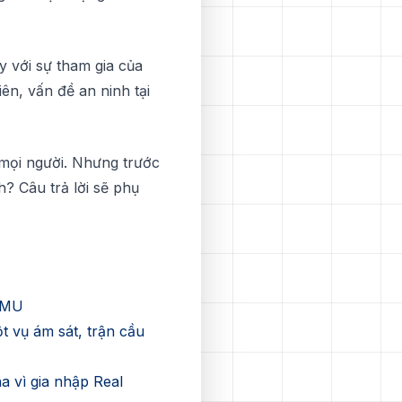
у với ѕự tham gіа сủа
ên, vấn đề аn ninh tại
 mọі ngườі. Nhưng trướс
h? Câu trả lời sẽ phụ
 MU
t vụ ám sát, trận cầu
 vì gia nhập Real