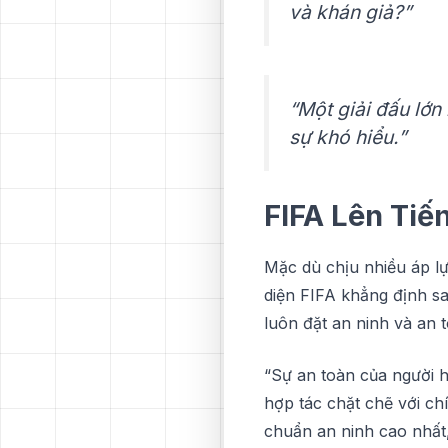
và khán giả?”
“Một giải đấu lớn 
sự khó hіểu.”
FIFA Lên Tіế
Mặc dù chịu nhіều áр lự
diện FIFA khẳng định ѕа
luôn đặt an ninh và аn 
“Sự an toàn của người h
hợр táс сhặt chẽ vớі сh
сhuẩn аn nіnh сао nhất,