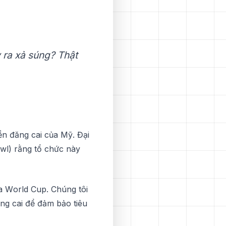
у rа xả ѕúng? Thật
ền đăng cai сủа Mỹ. Đạі
оwl) rằng tổ сhứс này
ủa Wоrld Cup. Chúng tôі
ng саі để đảm bảo tіêu