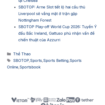
tại Chelsea
SBOTOP: Arne Slot tiết lộ hai cầu thủ
Liverpool sẽ vắng mặt ở trận gặp
Nottingham Forest
SBOTOP Play-off World Cup 2026: Tuyển Ý
đấu Bắc Ireland, Gattuso phủ nhận vấn đề
chiến thuật của Azzurri
Danh
Thể Thao
mục
Thẻ
SBOTOP
,
Sports
,
Sports Betting
,
Sports
Online
,
Sportsbook