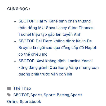
CŨNG ĐỌC :
SBOTOP: Harry Kane dính chấn thương,
thần đồng MU Shea Lacey được Thomas
Tuchel triệu tập gấp lên tuyển Anh
SBOTOP Del Piero khẳng định: Kevin De
Bruyne là ngôi sao quá đẳng cấp để Napoli
có thể chiêu mộ
SBOTOP: Xavi khẳng định: Lamine Yamal
xứng đáng giành Quả Bóng Vàng nhưng con
đường phía trước vẫn còn dài
Danh
Thể Thao
mục
Thẻ
SBOTOP
,
Sports
,
Sports Betting
,
Sports
Online
,
Sportsbook