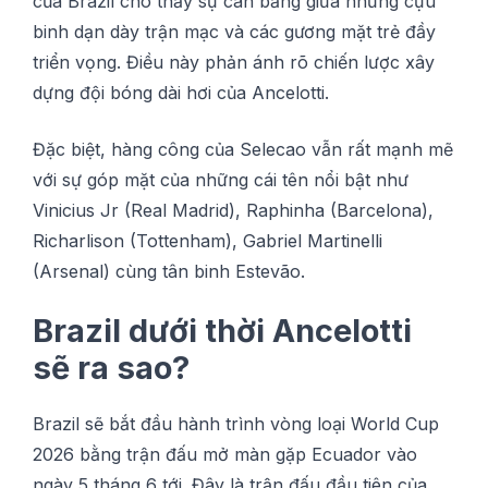
của Brazil cho thấy sự cân bằng giữa những cựu
binh dạn dày trận mạc và các gương mặt trẻ đầy
triển vọng. Điều này phản ánh rõ chiến lược xây
dựng đội bóng dài hơi của Ancelotti.
Đặc biệt, hàng công của Selecao vẫn rất mạnh mẽ
với sự góp mặt của những cái tên nổi bật như
Vinicius Jr (Real Madrid), Raphinha (Barcelona),
Richarlison (Tottenham), Gabriel Martinelli
(Arsenal) cùng tân binh Estevão.
Brazil dưới thời Ancelotti
sẽ ra sao?
Brazil sẽ bắt đầu hành trình vòng loại World Cup
2026 bằng trận đấu mở màn gặр Ecuador vàо
ngày 5 tháng 6 tớі. Đâу là trận đấu đầu tiên của