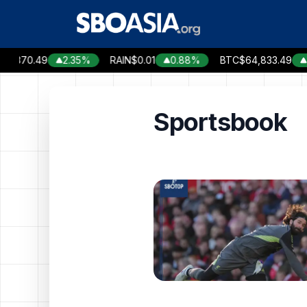
Skip
to
content
70.49
2.35%
RAIN
$0.01
0.88%
BTC
$64,833.49
1.06
Sportsbook