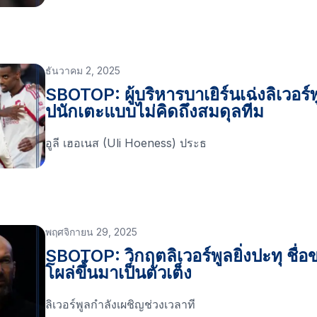
ธันวาคม 2, 2025
SBOTOP: ผู้บริหารบาเยิร์นเฉ่งลิเวอร์พู
ปนักเตะแบบไม่คิดถึงสมดุลทีม
อูลี เฮอเนส (Uli Hoeness) ประธ
พฤศจิกายน 29, 2025
SBOTOP: วิกฤตลิเวอร์พูลยิ่งปะทุ ชื่อ
โผล่ขึ้นมาเป็นตัวเต็ง
ลิเวอร์พูลกำลังเผชิญช่วงเวลาที