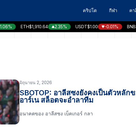
คริปโต
กีฬา
คาส
%
ETH
$1,910.64
2.35%
USDT
$1.00
-0.01%
BNB
$596.
มิถุนายน 2, 2026
SBOTOP: อาลีสซงยังคงเป็นตัวหลักของ
อาร์เน สล็อตจะอำลาทีม
อนาคตของ อาลีสซง เบ็คเกอร์ กลา