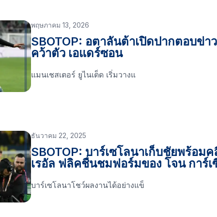
พฤษภาคม 13, 2026
SBOTOP: อตาลันต้าเปิดปากตอบข่าว 
คว้าตัว เอแดร์ซอน
แมนเชสเตอร์ ยูไนเต็ด เริ่มวางแ
ธันวาคม 22, 2025
SBOTOP: บาร์เซโลนาเก็บชัยพร้อมคลี
เรอัล ฟลิคชื่นชมฟอร์มของ โจน การ์เซ
บาร์เซโลนาโชว์ผลงานได้อย่างแข็