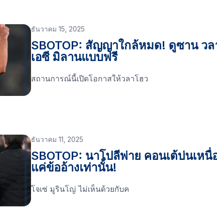
ธันวาคม 15, 2025
SBOTOP: สัญญาใกล้หมด! ดูซาน วลา
เอซี มิลานแบบฟรี
สถานการณ์นี้เปิดโอกาสให้วลาโฮว
ธันวาคม 11, 2025
SBOTOP: นาโปลีพ่าย คอนเต้บ่นเหนื่อย
แค่ข้ออ้างเท่านั้น!
โจเซ่ มูรินโญ่ ไม่เห็นด้วยกับค