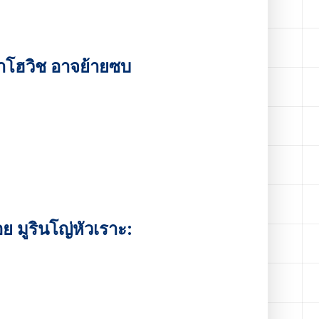
โฮวิช อาจย้ายซบ
 มูรินโญ่หัวเราะ: