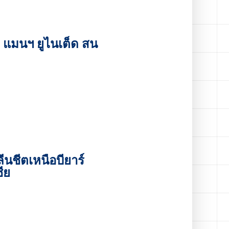
แมนฯ ยูไนเต็ด สน
นชีตเหนือบียาร์
ีย