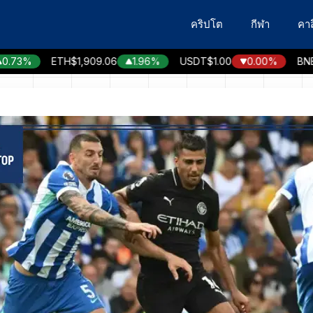
คริปโต
กีฬา
คาส
73%
ETH
$1,909.06
1.96%
USDT
$1.00
0.00%
BNB
$5