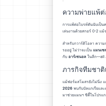
ความพ่ายแพ้ต
การแพ้ต่อไบรท์ตันนับเป็
เล่นงานด้วยสกอร์ 0-2 แม้จ
สำหรับกวาร์ดิโอลา ความกด
รออยู่ ไม่ว่าจะเป็น
แมนเชสเ
กับ
อาร์เซนอล
ในลีก—all ภ
ภารกิจทีมชาต
แม้ฟอร์มสโมสรยังไม่นิ่ง แต
2026
พบกับบัลแกเรียและต
มาช่วยแมนฯ ซิตี้ในโปรแกร