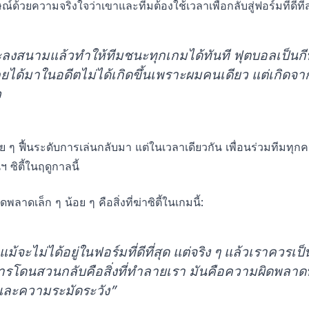
์ด้วยความจริงใจว่าเขาและทีมต้องใช้เวลาเพื่อกลับสู่ฟอร์มที่ดีที่ส
ี่จะลงสนามแล้วทำให้ทีมชนะทุกเกมได้ทันที ฟุตบอลเป็น
ยได้มาในอดีตไม่ได้เกิดขึ้นเพราะผมคนเดียว แต่เกิดจาก
ว
ย ๆ ฟื้นระดับการเล่นกลับมา แต่ในเวลาเดียวกัน เพื่อนร่วมทีมทุกค
ซิตี้ในฤดูกาลนี้
พลาดเล็ก ๆ น้อย ๆ คือสิ่งที่ฆ่าซิตี้ในเกมนี้:
 แม้จะไม่ได้อยู่ในฟอร์มที่ดีที่สุด แต่จริง ๆ แล้วเราคว
โดนสวนกลับคือสิ่งที่ทำลายเรา มันคือความผิดพลาดที่
ละความระมัดระวัง”