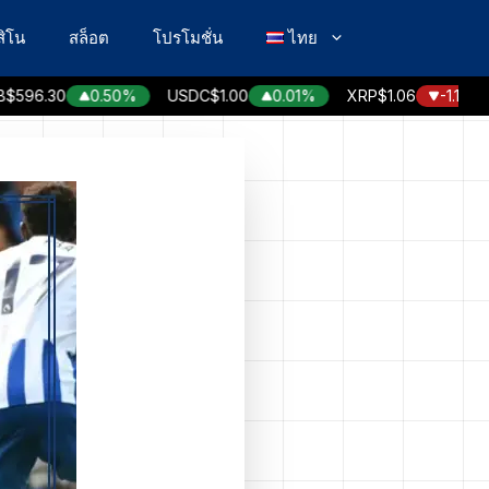
ิโน
สล็อต
โปรโมชั่น
ไทย
96.30
0.50%
USDC
$1.00
0.01%
XRP
$1.06
-1.12%