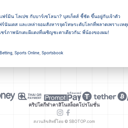
ิน โลเปซ กับบาร์เซโลนา? บุสเก็ตส์ ชี้ชัด ขึ้นอยู่กับเจ้าตัว
ฟร์นันเดส และเหล่าจอมสังหารจุดโทษระดับโลกที่พลาดเพราะเหต
์ภาพนักเตะผีแดงที่เผชิญชะตาเดียวกัน: พี่น้องของผม!
Betting
,
Sports Online
,
Sportsbook
คริปโต
กีฬา
คาสิโน
สล็อต
โปรโมชั่น
สงวนลิขสิทธิ์โดย © SBOTOP.com