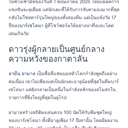
ในช่วงเช้ามืดของวันที่ 1 พฤษภาคม 2025 โดยแม้ผลการ
แข่งขันจะดุเดือด แต่นักเตะที่ได้รับการจับตามองมากที่สุด
กลับไม่ใช่สตาร์รุ่นใหญ่ของทั้งสองทีม แต่เป็นแข้งวัย 17
ปีของ
บาร์เซโลนา
ผู้ที่โชว์ฟอร์มได้อย่างน่าทึ่งและโดด
เด่นเกินวัย
ดาวรุ่งผู้กลายเป็นศูนย์กลาง
ความหวังของกาตาลัน
ลามีน ยามาล
เป็นชื่อที่แฟนบอลทั่วโลกกำลังพูดถึงอย่าง
ต่อเนื่อง เขาไม่เพียงแค่เป็นนักเตะอายุน้อยที่สุดในทีมบาร์
เซโลนา แต่ยังกลายเป็นหนึ่งในกำลังหลักของสโมสรใน
รายการที่ยิ่งใหญ่ที่สุดในยุโรป
ยามาลสร้างสถิติลงเล่นครบ 100 นัดให้กับทีมชุดใหญ่
ของบาร์เซโลนา ทั้งที่อายุเพียง 17 ปีเท่านั้น โดยมีผลงาน