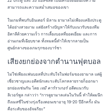
22 ประตู และ 33 แอสซิสต์ เป็นเครื่องยืนยันถึงความ
สามารถและความสม่ำเสมอของเขา
ในเกมที่พบกับอินเตอร์ มิลาน ยามาลไม่เพียงแค่ยิงประตู
ได้อย่างสวยงาม แต่ยังสร้างปัญหาให้กับแนวรับของทีม
อิตาลีด้วยความเร็ว การเลี้ยงบอลที่ยอดเยี่ยม และการ
อ่านเกมที่เฉียบขาด ทั้งหมดนี้ทำให้เขากลายเป็น
ศูนย์กลางของเกมรุกของบาร์ซา
เสียงยกย่องจากตำนานฟุตบอล
ไม่ใช่เพียงแฟนบอลที่ประทับใจในฟอร์มของยามาล แต่ผู้
เชี่ยวชาญและอดีตนักเตะระดับโลกหลายรายก็ออกมา
ยกย่องเช่นกัน โดย
เจมี คาร์ราเกอร์
อดีตแนวรับ
ลิเวอร์พูล กล่าวว่า “การดูยามาลเล่นในวันนี้ ทำให้ผมนึก
ถึงเมสซี่ในช่วงรุ่งเรืองตอนเขาอายุ 19-20 ปีอีกครั้ง มัน
คือระดับของอัจฉริยะ”