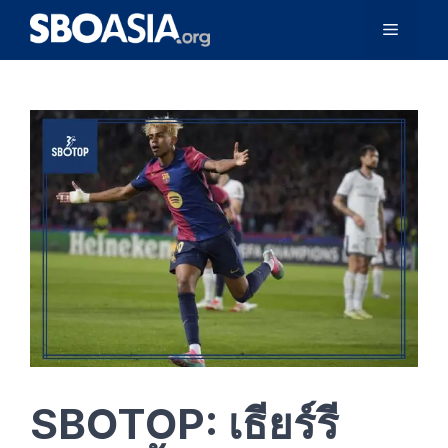
Skip
Menu
to
content
SBOTOP: เธียร์รี