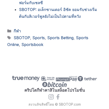
ฟอร์มกับเชลซี
SBOTOP: อเล็กซานเดอร์ อิซัค ยอมรับช่วงเริ่ม
ต้นกับลิเวอร์พูลยังไม่เป็นไปตามที่หวัง
Categories
กีฬา
Tags
SBOTOP
,
Sports
,
Sports Betting
,
Sports
Online
,
Sportsbook
คริปโต
กีฬา
คาสิโน
สล็อต
โปรโมชั่น
สงวนลิขสิทธิ์โดย © SBOTOP.com