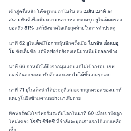
เข้าสู่ครึ่งหลัง โค้ชรูเบน อาโมริม ส่ง
เมสัน เมาท์
ลง
สนามทันทีเพื่อเพิ่มความหลากหลายเกมรุก ยูไนเต็ดครอง
บอลถึง
81%
แต่ก็ยังขาดไอเดียสุดท้ายในการทำประตู
นาที 62 ยูไนเต็ดมีโอกาสลุ้นอีกครั้งเมื่อ
ไบรอัน เอ็มเบอู
โม
ซัดเต็มข้อ แต่พิคฟอร์ดยังคงเหนียวหนึบปัดออกข้าง
นาที 66 อาหมัดได้ยิงจากมุมแคบแต่ไม่เข้ากรอบ เอฟ
เวอร์ตันถอยลงมารับลึกและแทบไม่ได้ขึ้นเกมรุกเลย
นาที 71 ยูไนเต็ดน่าได้ประตูตีเสมอจากลูกครอสของเมาท์
แต่บรูโน่ยิงข้ามคานอย่างน่าเสียดาย
พิคฟอร์ดยังโชว์ฟอร์มระดับโลกในนาที 80 เมื่อเขาปัดลูก
โหม่งของ
โจชัว ซิร์คซี
ที่กำลังจะมุดเสาแรกได้แบบเหลือ
เชื่อ