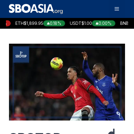
Skip
Menu
to
content
%
ETH
$1,899.95
0.18%
USDT
$1.00
0.00%
BNB
$593