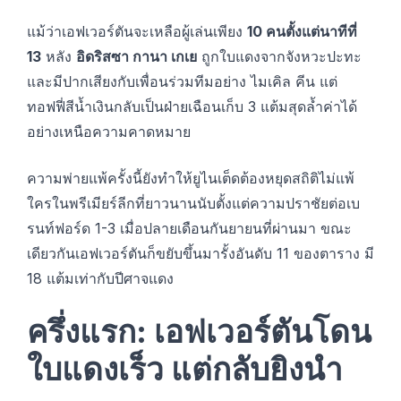
แม้ว่าเอฟเวอร์ตันจะเหลือผู้เล่นเพียง
10 คนตั้งแต่นาทีที่
13
หลัง
อิดริสซา กานา เกเย
ถูกใบแดงจากจังหวะปะทะ
และมีปากเสียงกับเพื่อนร่วมทีมอย่าง ไมเคิล คีน แต่
ทอฟฟี่สีน้ำเงินกลับเป็นฝ่ายเฉือนเก็บ 3 แต้มสุดล้ำค่าได้
อย่างเหนือความคาดหมาย
ความพ่ายแพ้ครั้งนี้ยังทำให้ยูไนเต็ดต้องหยุดสถิติไม่แพ้
ใครในพรีเมียร์ลีกที่ยาวนานนับตั้งแต่ความปราชัยต่อเบ
รนท์ฟอร์ด 1-3 เมื่อปลายเดือนกันยายนที่ผ่านมา ขณะ
เดียวกันเอฟเวอร์ตันก็ขยับขึ้นมารั้งอันดับ 11 ของตาราง มี
18 แต้มเท่ากับปีศาจแดง
ครึ่งแรก: เอฟเวอร์ตันโดน
ใบแดงเร็ว แต่กลับยิงนำ