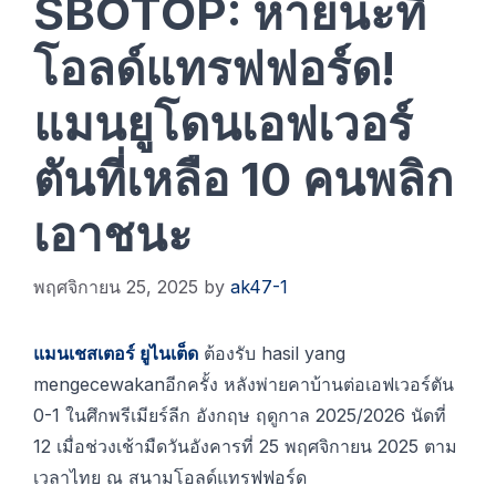
SBOTOP: หายนะที่
โอลด์แทรฟฟอร์ด!
แมนยูโดนเอฟเวอร์
ตันที่เหลือ 10 คนพลิก
เอาชนะ
พฤศจิกายน 25, 2025
by
ak47-1
แมนเชสเตอร์ ยูไนเต็ด
ต้องรับ hasil yang
mengecewakanอีกครั้ง หลังพ่ายคาบ้านต่อเอฟเวอร์ตัน
0-1 ในศึกพรีเมียร์ลีก อังกฤษ ฤดูกาล 2025/2026 นัดที่
12 เมื่อช่วงเช้ามืดวันอังคารที่ 25 พฤศจิกายน 2025 ตาม
เวลาไทย ณ สนามโอลด์แทรฟฟอร์ด