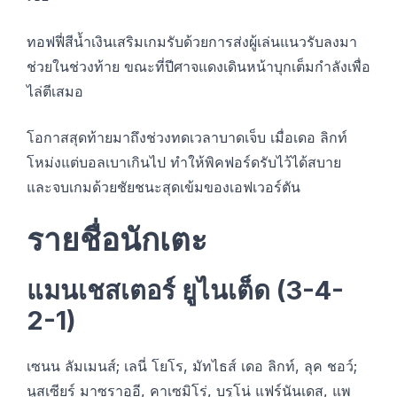
ทอฟฟี่สีน้ำเงินเสริมเกมรับด้วยการส่งผู้เล่นแนวรับลงมา
ช่วยในช่วงท้าย ขณะที่ปีศาจแดงเดินหน้าบุกเต็มกำลังเพื่อ
ไล่ตีเสมอ
โอกาสสุดท้ายมาถึงช่วงทดเวลาบาดเจ็บ เมื่อเดอ ลิกท์
โหม่งแต่บอลเบาเกินไป ทำให้พิคฟอร์ดรับไว้ได้สบาย
และจบเกมด้วยชัยชนะสุดเข้มของเอฟเวอร์ตัน
รายชื่อนักเตะ
แมนเชสเตอร์ ยูไนเต็ด (3-4-
2-1)
เซนน ลัมเมนส์; เลนี่ โยโร, มัทไธส์ เดอ ลิกท์, ลุค ชอว์;
นูสเซียร์ มาซราอูอี, คาเซมิโร่, บรูโน่ แฟร์นันเดส, แพ