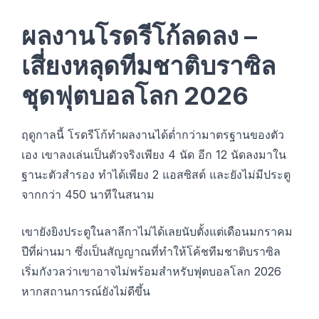
ผลงานโรดรีโก้ลดลง –
เสี่ยงหลุดทีมชาติบราซิล
ชุดฟุตบอลโลก 2026
ฤดูกาลนี้ โรดรีโก้ทำผลงานได้ต่ำกว่ามาตรฐานของตัว
เอง เขาลงเล่นเป็นตัวจริงเพียง 4 นัด อีก 12 นัดลงมาใน
ฐานะตัวสำรอง ทำได้เพียง 2 แอสซิสต์ และยังไม่มีประตู
จากกว่า 450 นาทีในสนาม
เขายังยิงประตูในลาลีกาไม่ได้เลยนับตั้งแต่เดือนมกราคม
ปีที่ผ่านมา ซึ่งเป็นสัญญาณที่ทำให้โค้ชทีมชาติบราซิล
เริ่มกังวลว่าเขาอาจไม่พร้อมสำหรับฟุตบอลโลก 2026
หากสถานการณ์ยังไม่ดีขึ้น