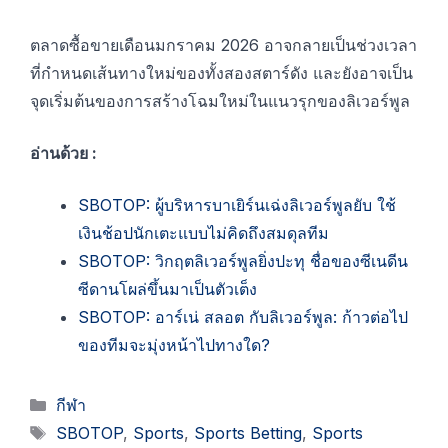
ตลาดซื้อขายเดือนมกราคม 2026 อาจกลายเป็นช่วงเวลา
ที่กำหนดเส้นทางใหม่ของทั้งสองสตาร์ดัง และยังอาจเป็น
จุดเริ่มต้นของการสร้างโฉมใหม่ในแนวรุกของลิเวอร์พูล
อ่านด้วย :
SBOTOP: ผู้บริหารบาเยิร์นเฉ่งลิเวอร์พูลยับ ใช้
เงินช้อปนักเตะแบบไม่คิดถึงสมดุลทีม
SBOTOP: วิกฤตลิเวอร์พูลยิ่งปะทุ ชื่อของซีเนดีน
ซีดานโผล่ขึ้นมาเป็นตัวเต็ง
SBOTOP: อาร์เน่ สลอต กับลิเวอร์พูล: ก้าวต่อไป
ของทีมจะมุ่งหน้าไปทางใด?
Categories
กีฬา
Tags
SBOTOP
,
Sports
,
Sports Betting
,
Sports