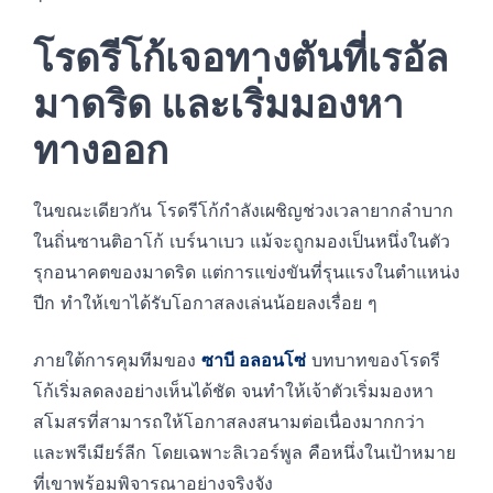
โรดรีโก้เจอทางตันที่เรอัล
มาดริด และเริ่มมองหา
ทางออก
ในขณะเดียวกัน โรดรีโก้กำลังเผชิญช่วงเวลายากลำบาก
ในถิ่นซานติอาโก้ เบร์นาเบว แม้จะถูกมองเป็นหนึ่งในตัว
รุกอนาคตของมาดริด แต่การแข่งขันที่รุนแรงในตำแหน่ง
ปีก ทำให้เขาได้รับโอกาสลงเล่นน้อยลงเรื่อย ๆ
ภายใต้การคุมทีมของ
ซาบี อลอนโซ่
บทบาทของโรดรี
โก้เริ่มลดลงอย่างเห็นได้ชัด จนทำให้เจ้าตัวเริ่มมองหา
สโมสรที่สามารถให้โอกาสลงสนามต่อเนื่องมากกว่า
และพรีเมียร์ลีก โดยเฉพาะลิเวอร์พูล คือหนึ่งในเป้าหมาย
ที่เขาพร้อมพิจารณาอย่างจริงจัง