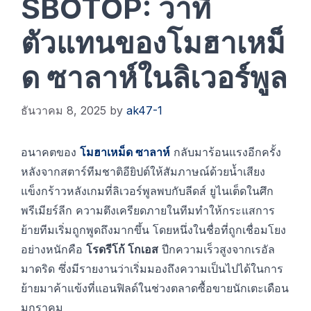
SBOTOP: ว่าที่
ตัวแทนของโมฮาเหม็
ด ซาลาห์ในลิเวอร์พูล
ธันวาคม 8, 2025
by
ak47-1
อนาคตของ
โมฮาเหม็ด ซาลาห์
กลับมาร้อนแรงอีกครั้ง
หลังจากสตาร์ทีมชาติอียิปต์ให้สัมภาษณ์ด้วยน้ำเสียง
แข็งกร้าวหลังเกมที่ลิเวอร์พูลพบกับลีดส์ ยูไนเต็ดในศึก
พรีเมียร์ลีก ความตึงเครียดภายในทีมทำให้กระแสการ
ย้ายทีมเริ่มถูกพูดถึงมากขึ้น โดยหนึ่งในชื่อที่ถูกเชื่อมโยง
อย่างหนักคือ
โรดรีโก้ โกเอส
ปีกความเร็วสูงจากเรอัล
มาดริด ซึ่งมีรายงานว่าเริ่มมองถึงความเป็นไปได้ในการ
ย้ายมาค้าแข้งที่แอนฟิลด์ในช่วงตลาดซื้อขายนักเตะเดือน
มกราคม