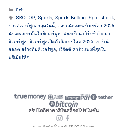
Categories
กีฬา
Tags
SBOTOP
,
Sports
,
Sports Betting
,
Sportsbook
,
ข่าวลิเวอร์พูลล่าสุดวันนี้
,
ตลาดนักเตะพรีเมียร์ลีก 2025
,
นักเตะเยอรมันในลิเวอร์พูล
,
ฟลอเรียน เวิร์ตซ์ ย้ายมา
ลิเวอร์พูล
,
ลิเวอร์พูลเปิดตัวนักเตะใหม่ 2025
,
อาร์เน่
สลอต สร้างทีมลิเวอร์พูล
,
เวิร์ตซ์ ค่าตัวแพงที่สุดใน
พรีเมียร์ลีก
คริปโต
กีฬา
คาสิโน
สล็อต
โปรโมชั่น
สงวนลิขสิทธิ์โดย © SBOTOP.com