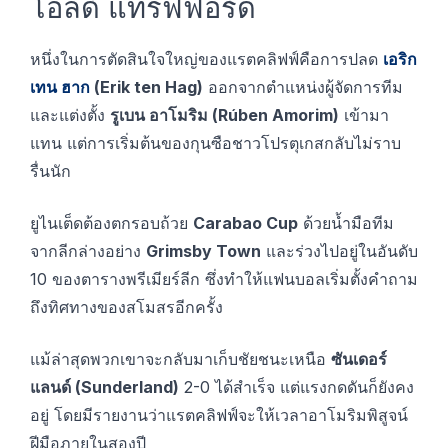
โอลด์ แทรฟฟอร์ด
หนึ่งในการตัดสินใจใหญ่ของแรตคลิฟฟ์คือการปลด
เอริก
เทน ฮาก
(Erik ten Hag)
ออกจากตำแหน่งผู้จัดการทีม
และแต่งตั้ง
รูเบน อาโมริม (Rúben Amorim)
เข้ามา
แทน แต่การเริ่มต้นของกุนซือชาวโปรตุเกสกลับไม่ราบ
รื่นนัก
ยูไนเต็ดต้องตกรอบถ้วย
Carabao Cup
ด้วยน้ำมือทีม
จากลีกล่างอย่าง
Grimsby Town
และร่วงไปอยู่ในอันดับ
10 ของตารางพรีเมียร์ลีก ซึ่งทำให้แฟนบอลเริ่มตั้งคำถาม
ถึงทิศทางของสโมสรอีกครั้ง
แม้ล่าสุดพวกเขาจะกลับมาเก็บชัยชนะเหนือ
ซันเดอร์
แลนด์ (Sunderland)
2-0 ได้สำเร็จ แต่แรงกดดันก็ยังคง
อยู่ โดยมีรายงานว่าแรตคลิฟฟ์จะให้เวลาอาโมริมพิสูจน์
ฝีมือภายในสองปี