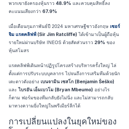
พวกเขายังครองหุ้นราว
48.9%
และควบคุมสิทธิ์ลง
คะแนนเสียงกว่า
67.9%
เมื่อเดือนกุมภาพันธ์ปี 2024 มหาเศรษฐีชาวอังกฤษ
เซอร์
จิม แรตคลิฟฟ์
(Sir Jim Ratcliffe)
ได้เข้ามาเป็นผู้ถือหุ้น
รายใหม่ผ่านบริษัท INEOS ด้วยสัดส่วนราว
29%
ของ
หุ้นสโมสร
แรตคลิฟฟ์เดินหน้าปฏิรูปโครงสร้างบริหารครั้งใหญ่ ไล่
ตั้งแต่การปรับระบบบุคลากร ไปจนถึงการเสริมทีมด้วยนัก
เตะดาวดังอย่าง
เบนจามิน เซสโก (Benjamin Šeško)
และ
ไบรอัน เอ็มเบวโม (Bryan Mbeumo)
อย่างไร
ก็ตาม ฟอร์มของทีมกลับยังไม่นิ่ง และไม่สามารถกลับ
มาทวงความยิ่งใหญ่ในพรีเมียร์ลีกได้
การเปลี่ยนแปลงในยุคใหม่ของ