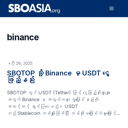
Skip
Menu
to
content
binance
ဧပြီ 26, 2025
SBOTOP သို့ Binance မှ USDT ငွေ
ဖြည့်နည်း
SBOTOP တွင် USDT (Tether) ဖြင့် ငွေဖြည့်လိုသူများ
အတွက် Binance မှ အလွယ်တကူ လွှဲပြောင်းနည်းကို
အဆင့်ဆင့် ရှင်းပြပေးမည်။ USDT
သည် Stablecoin တစ်မျိုးဖြစ်ပြီး တန်ဖိုးမပြောင်းလဲမှုကြောင့်
လူကြိုက်များသည်။ SBOTOP သို့ Binance မှ USDT ဖြင့်
ငွေဖြည့်ခြင်း၏ အကျိုးကျေးဇူးများ ငွေကြေးလွှဲမှုအခကြေးငွေ သက်သာ