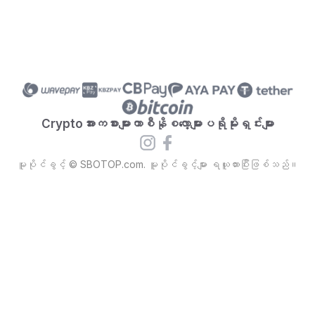
ခြင်း (ဘဏ်ထက် စျေးနည်း)လွှဲမှုမြန်ဆန်ခြင်း (မိနစ်ပိုင်း
အတွင်း ပြီးမြောက်)လုံခြုံစိတ်ချရခြင်း (Blockchain နည်းပညာ
သုံး)ဘဏ်လွှဲမှု ဥပဒေရေးရာ စိုးရိမ်စရာမလို ငွေဖြည့်မည့်
အချိန် ပြင်ဆင်ရန် Binance
Crypto
အားကစားများ
ကာစီနို
စလော့များ
ပရိုမိုးရှင်းများ
မူပိုင်ခွင့် © SBOTOP.com. မူပိုင်ခွင့်များ ရယူထားပြီးဖြစ်သည်။