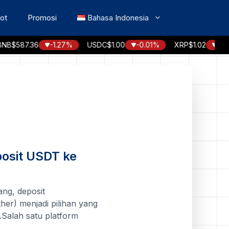
lot
Promosi
Bahasa Indonesia
NB
$587.36
-1.27%
USDC
$1.00
-0.01%
XRP
$1.02
-2.5
osit USDT ke
ang, deposit
er) menjadi pilihan yang
.Salah satu platform