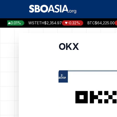
Langsung
ke
isi
74
0.01%
WSTETH
$2,354.97
-0.32%
BTC
$64,225.00
OKX