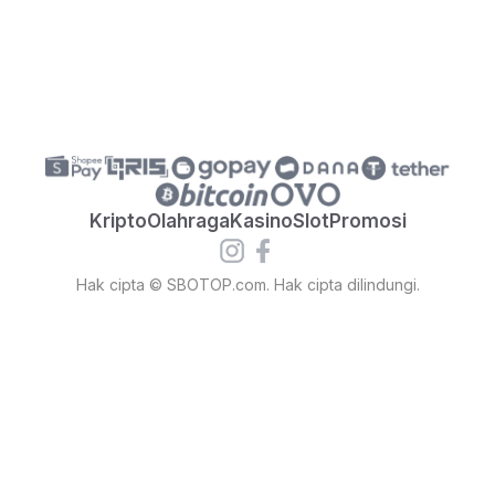
Kripto
Olahraga
Kasino
Slot
Promosi
Hak cipta © SBOTOP.com. Hak cipta dilindungi.