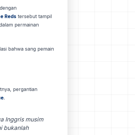
 dengan
e Reds
tersebut tampil
 dalam permainan
ulasi bahwa sang pemain
tnya, pergantian
ue
.
a Inggris musim
ni bukanlah