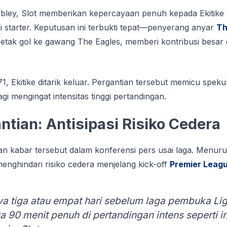
bley, Slot memberikan kepercayaan penuh kepada Ekitike
starter. Keputusan ini terbukti tepat—penyerang anyar
Th
cetak gol ke gawang The Eagles, memberi kontribusi besar
, Ekitike ditarik keluar. Pergantian tersebut memicu spek
i mengingat intensitas tinggi pertandingan.
ntian: Antisipasi Risiko Cedera
n kabar tersebut dalam konferensi pers usai laga. Menuru
enghindari risiko cedera menjelang kick-off
Premier Leag
a tіgа atau еmраt hаrі ѕеbеlum laga реmbukа Lig
 90 menit penuh di pertandingan intens seperti i