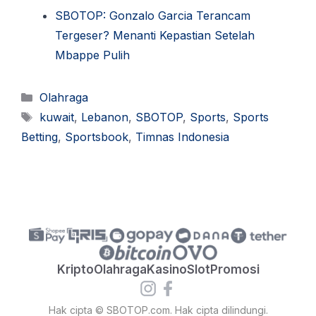
SBOTOP: Gonzalo Garcia Terancam
Tergeser? Menanti Kepastian Setelah
Mbappe Pulih
Kategori
Olahraga
Tag
kuwait
,
Lebanon
,
SBOTOP
,
Sports
,
Sports
Betting
,
Sportsbook
,
Timnas Indonesia
Kripto
Olahraga
Kasino
Slot
Promosi
Hak cipta © SBOTOP.com. Hak cipta dilindungi.