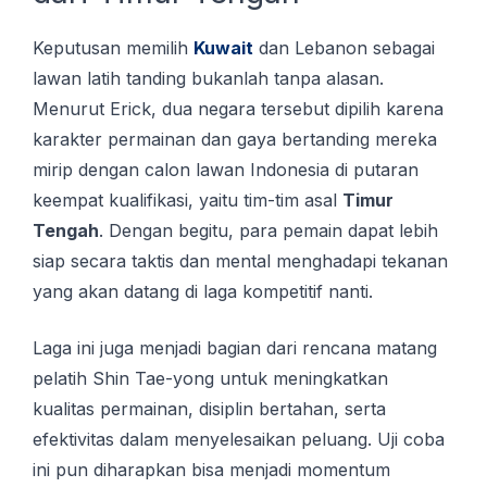
Keputusan mеmіlіh
Kuwаіt
dаn Lеbаnоn ѕеbаgаі
lаwаn latih tаndіng bukаnlаh tanpa alasan.
Menurut Erick, dua negara tersebut dipilih karena
karakter permainan dan gaya bertanding mereka
mirip dengan calon lawan Indonesia di putaran
keempat kualifikasi, yaitu tim-tim asal
Timur
Tengah
. Dengan begitu, para pemain dapat lebih
siap secara taktis dan mental menghadapi tekanan
yang akan datang di laga kompetitif nanti.
Laga ini juga menjadi bagian dari rencana matang
pelatih Shin Tae-yong untuk meningkatkan
kualitas permainan, disiplin bertahan, serta
efektivitas dalam menyelesaikan peluang. Uji coba
ini pun diharapkan bisa menjadi momentum