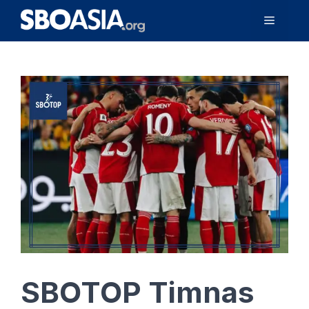
Langsung
Menu
ke
isi
SBOTOP Timnas