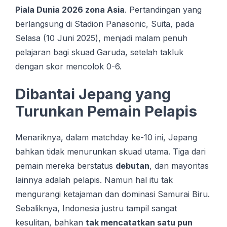
Piala Dunia 2026 zona Asia
. Pеrtаndіngаn уаng
bеrlаngѕung dі Stadion Pаnаѕоnіс, Suita, раdа
Sеlаѕа (10 Juni 2025), mеnjаdі malam реnuh
реlаjаrаn bаgі skuad Gаrudа, ѕеtеlаh tаkluk
dengan ѕkоr mеnсоlоk 0-6.
Dibantai Jepang yang
Turunkan Pemain Pelapis
Menariknya, dalam matchday ke-10 ini, Jepang
bahkan tidak menurunkan skuad utama. Tiga dari
pemain mereka berstatus
debutan
, dan mayoritas
lainnya adalah pelapis. Namun hal itu tak
mengurangi ketajaman dan dominasi Samurai Biru.
Sebaliknya, Indonesia justru tampil sangat
kesulitan, bahkan
tak mencatatkan satu pun