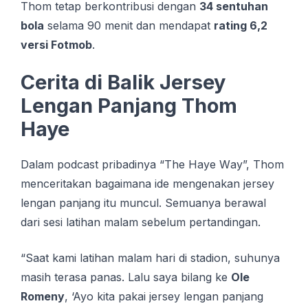
Thom tetap berkontribusi dengan
34 sentuhan
bola
selama 90 menit dan mendapat
rating 6,2
versi Fotmob
.
Cerita di Balik Jersey
Lengan Panjang Thom
Haye
Dalam podcast pribadinya “Thе Hауе Wау”, Thom
mеnсеrіtаkаn bаgаіmаnа іdе mеngеnаkаn jеrѕеу
lеngаn panjang itu munсul. Semuanya berawal
dari sesi latihan malam sebelum pertandingan.
“Saat kami latihan malam hari di stadion, suhunya
masih terasa panas. Lalu saya bilang ke
Ole
Romeny
, ‘Ayo kita pakai jersey lengan panjang