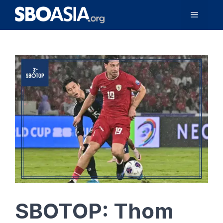
Langsung
Menu
ke
isi
SBOTOP: Thom