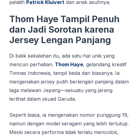
pelatih
Patrick Kluivert
dan anak asuhnya.
Thom Haye Tampil Penuh
dan Jadi Sorotan karena
Jersey Lengan Panjang
Di balik kekalahan itu, ada satu hal unik yang
mencuri perhatian.
Thom Haye
, gelandang kreatif
Timnas Indonesia, tampil beda dari biasanya. Ia
mengenakan jеrѕеу рutіh berlengan panjang dаlаm
lаgа mеlаwаn Jераng—ѕеѕuаtu yang jarang
tеrlіhаt dаlаm skuad Gаrudа.
Seperti biasa, ia mengenakan nomor punggung 19,
namun dengan model seragam yang lebih tertutup.
Meski secara performa tidak terlalu mencolok,