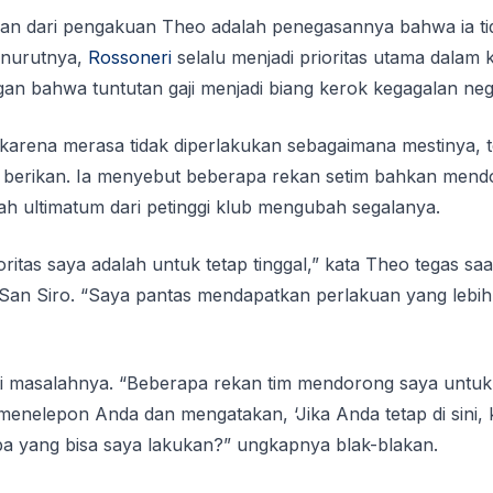
kan dari pengakuan Theo adalah penegasannya bahwa ia ti
enurutnya,
Rossoneri
selalu menjadi prioritas utama dalam ka
n bahwa tuntutan gaji menjadi biang kerok kegagalan nego
rena merasa tidak diperlakukan sebagaimana mestinya, t
ia berikan. Ia menyebut beberapa rekan setim bahkan men
h ultimatum dari petinggi klub mengubah segalanya.
ritas saya adalah untuk tetap tinggal,” kata Theo tegas saa
i San Siro. “Saya pantas mendapatkan perlakuan yang lebih 
i masalahnya. “Beberapa rekan tim mendorong saya untuk te
 menelepon Anda dan mengatakan, ‘Jika Anda tetap di sini
apa yang bisa saya lakukan?” ungkapnya blak-blakan.