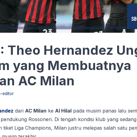
: Theo Hernandez Un
um yang Membuatnya
an AC Milan
-editor
andez
dari
AC Milan
ke
Al Hilal
pada musim panas lalu sem
 pendukung Rossoneri. Di tengah kondisi klub yang sedang 
iket Liga Champions, Milan justru melepas salah satu pem
musim terakhir.