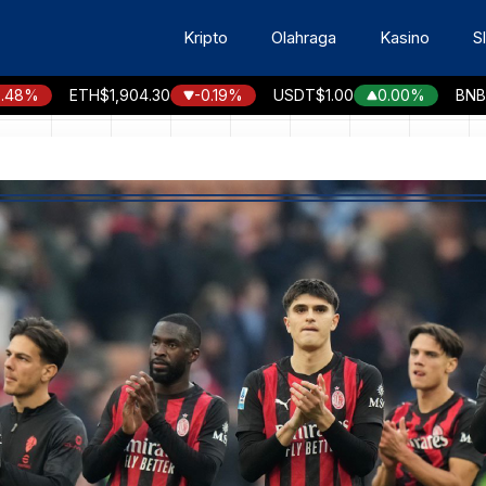
Kripto
Olahraga
Kasino
S
ETH
$1,904.30
-0.19%
USDT
$1.00
0.00%
BNB
$591.9