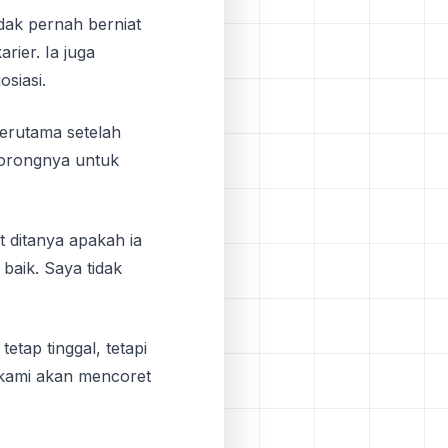
dak pernah berniat
rier. Ia juga
siasi.
erutama setelah
dorongnya untuk
t ditanya apakah ia
baik. Saya tidak
tap tinggal, tetapi
, kami akan mencoret