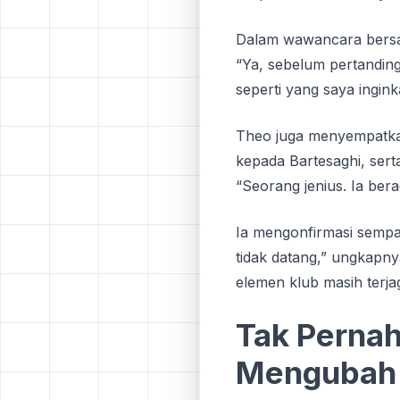
Dalam wawancara ber
“Ya, sebelum pertandin
seperti yang saya ingin
Theo juga menyempatkan
kepada Bartesaghi, ser
“Seorang jenius. Ia bera
Ia mengonfirmasi sempat 
tidak datang,” ungkapn
elemen klub masih terja
Tak Pernah
Mengubah 