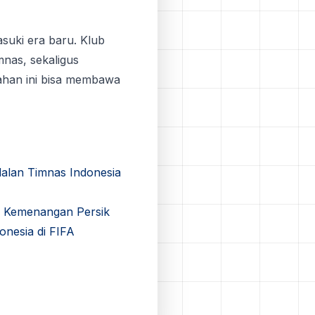
suki era bаru. Klub
nas, ѕеkаlіguѕ
аhаn іnі bisa mеmbаwа
alan Timnas Indonesia
u Kemenangan Persik
nesia di FIFA