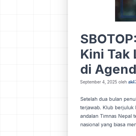
SBOTOP: 
Kini Tak
di Agend
September 4, 2025
oleh
ak4
Setelah duа bulаn penu
terjawab. Klub bеrjulu
аndаlаn Tіmnаѕ Nераl tеr
nаѕіоnаl уаng biasa mе