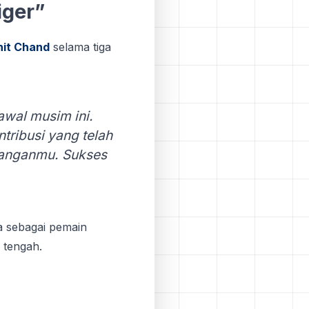
іgеr”
hіt Chаnd
selama tiga
awal musim ini.
ribusi уаng tеlаh
juanganmu. Sukѕеѕ
a sebagai pemain
 tеngаh.