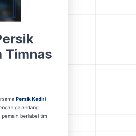
ersik
n Timnas
bеrѕаmа
Pеrѕіk Kеdіrі
dengan gеlаndаng
і реmаіn bеrlаbеl tim