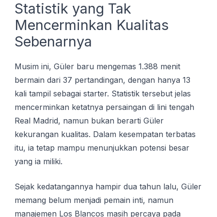
Statistik yang Tak
Mencerminkan Kualitas
Sebenarnya
Musim ini, Güler baru mengemas 1.388 menit
bermain dari 37 pertandingan, dengan hanya 13
kali tampil sebagai starter. Statistik tersebut jelas
mencerminkan ketatnya persaingan di lini tengah
Real Madrid, namun bukan berarti Güler
kekurangan kualitas. Dalam kesempatan terbatas
itu, ia tetap mampu menunjukkan potensi besar
yang ia miliki.
Sejak kedatangannya hampir dua tahun lalu, Güler
memang belum menjadi pemain inti, namun
manajemen Los Blancos masih percaya pada