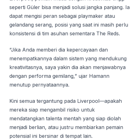
seperti Güler bisa menjadi solusi jangka panjang. Ia
dapat mengisi peran sebagai playmaker atau
gelandang serang, posisi yang saat ini masih perlu
konsistensi di tim asuhan sementara The Reds.
“Jika Anda memberi dia kepercayaan dan
menempatkannya dalam sistem yang mendukung
kreativitasnya, saya yakin dia akan menjawabnya
dengan performa gemilang,” ujar Hamann
menutup pernyataannya.
Kini semua tergantung pada Liverpool—apakah
mereka siap mengambil risiko untuk
mendatangkan talenta mentah yang siap diolah
menjadi berlian, atau justru membiarkan pemain
potensial ini bersinar di tempat lain.