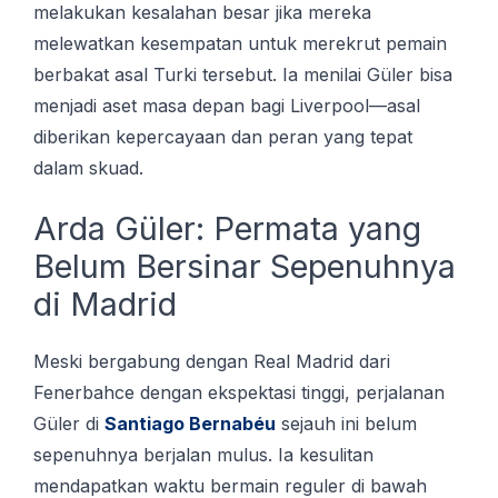
melakukan kesalahan besar jika mereka
melewatkan kesempatan untuk merekrut pemain
berbakat asal Turki tersebut. Ia menilai Güler bisa
menjadi aset masa depan bagi Liverpool—asal
diberikan kepercayaan dan peran yang tepat
dalam skuad.
Arda Güler: Permata yang
Belum Bersinar Sepenuhnya
di Madrid
Meski bergabung dengan Real Madrid dari
Fenerbahce dengan ekspektasi tinggi, perjalanan
Güler di
Santiago Bernabéu
sejauh ini belum
sepenuhnya berjalan mulus. Ia kesulitan
mendapatkan waktu bermain reguler di bawah