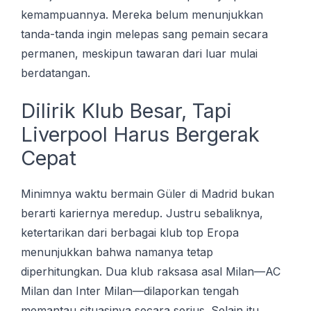
kemampuannya. Mereka belum menunjukkan
tanda-tanda ingin melepas sang pemain secara
permanen, meskipun tawaran dari luar mulai
berdatangan.
Dilirik Klub Besar, Tapi
Liverpool Harus Bergerak
Cepat
Minimnya waktu bermain Güler di Madrid bukan
berarti kariernya meredup. Justru sebaliknya,
ketertarikan dari berbagai klub top Eropa
menunjukkan bahwa namanya tetap
diperhitungkan. Dua klub raksasa asal Milan—AC
Milan dan Inter Milan—dilaporkan tengah
memantau situasinya secara serius. Selain itu,