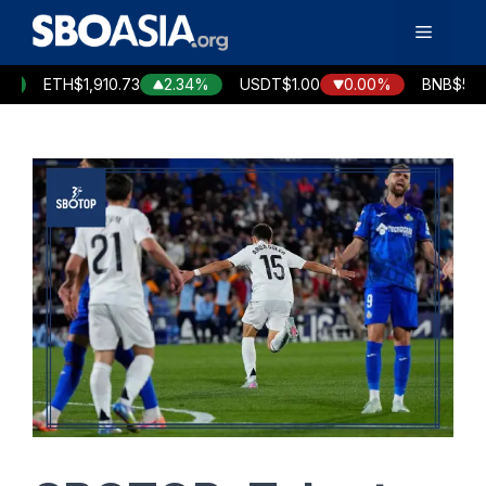
Langsung
Menu
ke
isi
ETH
$1,910.73
2.34%
USDT
$1.00
0.00%
BNB
$596.3