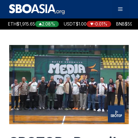
Langsung
Menu
ke
isi
ETH
$1,915.65
2.08%
USDT
$1.00
-0.01%
BNB
$594.06