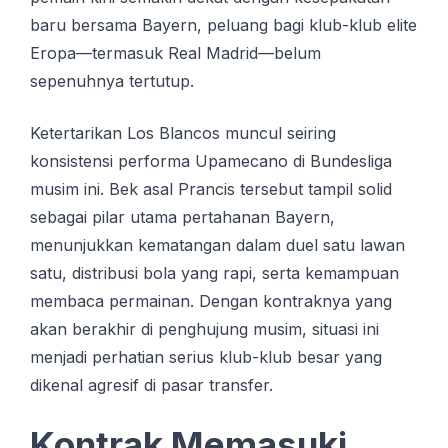
baru bersama Bayern, peluang bagi klub-klub elite
Eropa—termasuk Real Madrid—belum
sepenuhnya tertutup.
Ketertarikan Los Blancos muncul seiring
konsistensi performa Upamecano di Bundesliga
musim ini. Bek asal Prancis tersebut tampil solid
sebagai pilar utama pertahanan Bayern,
menunjukkan kematangan dalam duel satu lawan
satu, distribusi bola yang rapi, serta kemampuan
membaca permainan. Dengan kontraknya yang
akan berakhir di penghujung musim, situasi ini
menjadi perhatian serius klub-klub besar yang
dikenal agresif di pasar transfer.
Kontrak Memasuki