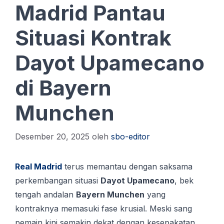
Madrid Pantau
Situasi Kontrak
Dayot Upamecano
di Bayern
Munchen
Desember 20, 2025
oleh
sbo-editor
Real Madrid
terus memantau dengan saksama
perkembangan situasi
Dayot Upamecano
, bek
tengah andalan
Bayern Munchen
yang
kontraknya memasuki fase krusial. Meski sang
pemain kini semakin dekat dengan kesepakatan