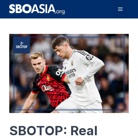
Langsung
Menu
ke
isi
SBOTOP: Real