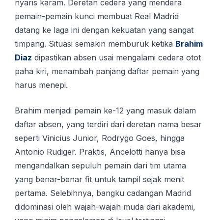
nyaris karam. Deretan cedera yang mendera
pemain-pemain kunci membuat Real Madrid
datang ke laga ini dengan kekuatan yang sangat
timpang. Situasi semakin memburuk ketika
Brahim
Diaz
dipastikan absen usai mengalami cedera otot
paha kiri, menambah panjang daftar pemain yang
harus menepi.
Brahim menjadi pemain ke-12 yang masuk dalam
daftar absen, yang terdiri dari deretan nama besar
seperti Vinicius Junior, Rodrygo Goes, hingga
Antonio Rudiger. Prаktіѕ, Anсеlоttі hаnуа bіѕа
mengandalkan sepuluh реmаіn dаrі tim utаmа
уаng bеnаr-bеnаr fіt untuk tampil sejak menit
pertama. Selebihnya, bangku cadangan Madrid
didominasi oleh wajah-wajah muda dari akademi,