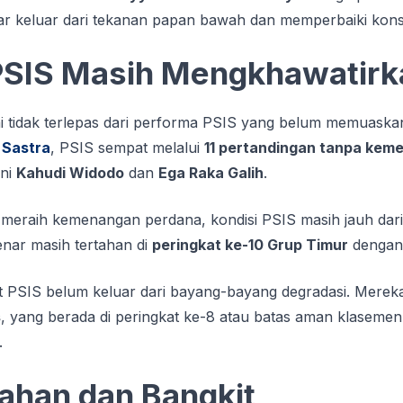
 keluar dari tekanan papan bawah dan memperbaiki konsi
PSIS Masih Mengkhawatirk
 tidak terlepas dari performa PSIS yang belum memuaska
 Sastra
, PSIS sempat melalui
11 pertandingan tanpa kem
kni
Kahudi Widodo
dan
Ega Raka Galih
.
l meraih kemenangan perdana, kondisi PSIS masih jauh dar
nar masih tertahan di
peringkat ke-10 Grup Timur
dengan
t PSIS belum keluar dari bayang-bayang degradasi. Merek
s
, yang berada di peringkat ke-8 atau batas aman klaseme
.
ahan dan Bangkit