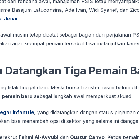
epat dari rencana awal, manajemen PSIS tetap menyampai
lisme Basajum Latuconsina, Ade Ivan, Widi Syarief, dan Zic
a Jenar
.
awal musim tetap dicatat sebagai bagian dari perjalanan P
an agar keempat pemain tersebut bisa melanjutkan karier 
h Datangkan Tiga Pemain B
ang tidak tinggal diam. Meski bursa transfer resmi belum di
a pemain baru
sebagai langkah awal memperkuat skuad.
egar Infantrie
, yang didatangkan dengan status pinjaman 
kan bisa menambah opsi di sektor yang selama ini dianggap
merekrut
Fahmi Al-Ayyubi
dan
Gustur Cahyo
. Ketiga pemai