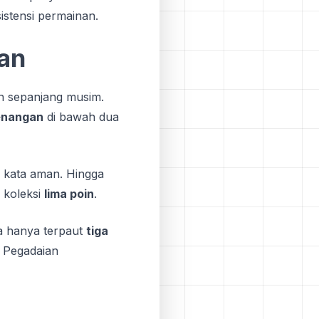
stensi permainan.
an
n sepanjang musim.
enangan
di bawah dua
i kata aman. Hingga
 koleksi
lima poin
.
a hanya terpaut
tiga
n Pegadaian