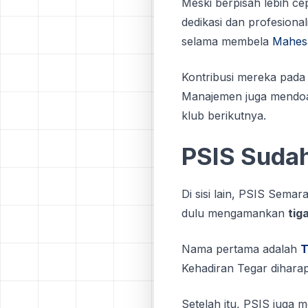
Meski berpisah lebih c
dedikasi dan profesiona
selama membela
Mahes
Kontribusi mereka pada 
Manajemen juga mendoak
klub berikutnya.
PSIS Suda
Di sisi lain, PSIS Semar
dulu mengamankan
tig
Nama pertama adalah
T
Kehadiran Tegar diharap
Setelah itu, PSIS juga 