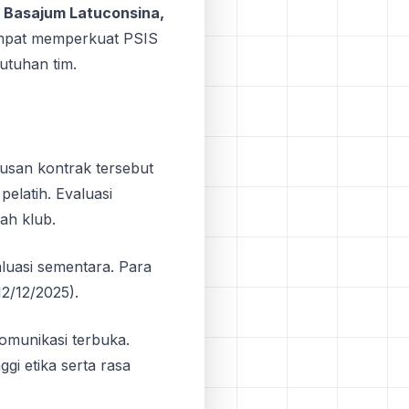
h
Basajum Latuconsina,
mpat memperkuat PSIS
utuhan tim.
usan kontrak tersebut
elatih. Evaluasi
ah klub.
luasi sementara. Para
2/12/2025).
omunikasi terbuka.
gi etika serta rasa