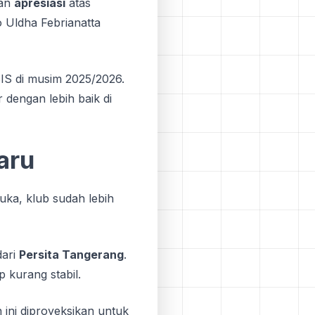
kan
apresiasi
atas
o Uldha Febrianatta
SIS di musim 2025/2026.
dengan lebih baik di
aru
buka, klub sudah lebih
dari
Persita Tangerang
.
 kurang stabil.
n ini diproyeksikan untuk