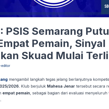
: PSIS Semarang Put
Empat Pemain, Sinyal
an Skuad Mulai Terli
-editor
rang
mengambil langkah tegas jelang berlanjutnya kompeti
2025/2026
. Klub berjuluk
Mahesa Jenar
tersebut secara r
an
empat pemain
, sebagai bagian dari evaluasi menyeluruh
.