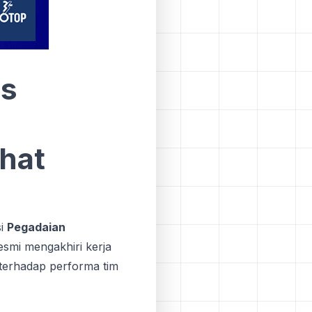
us
hat
si
Pegadaian
esmi mengakhiri kerja
 terhadap performa tim