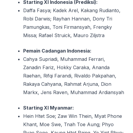
Starting XI Indonesia (Prediksi):
Daffa Fasya; Kadek Arel, Kakang Rudianto,
Robi Darwis; Rayhan Hannan, Dony Tri
Pamungkas, Toni Firmansyah, Frengky
Missa; Rafael Struick, Mauro Ziljstra
Pemain Cadangan Indonesia:
Cahya Supriadi, Muhammad Ferrari,
Zanadin Fariz, Hokky Caraka, Ananda
Raehan, Rifqi Farandi, Rivaldo Pakpahan,
Rakaya Cahyana, Rahmat Arjuna, Dion
Markx, Jens Raven, Muhammad Ardiansyah
Starting XI Myanmar:
Hein Htet Soe; Zaw Win Thein, Myat Phone
Khant, Moe Swe, Tnah Toe Aung; Phyo
Pyae Sone, Kaung Htet Paing, Ye Yint Phyo;