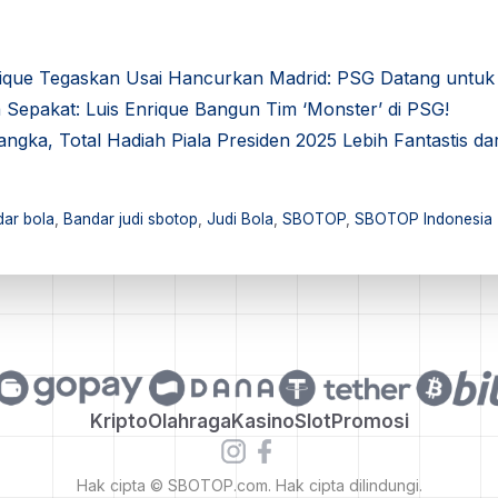
que Tegaskan Usai Hancurkan Madrid: PSG Datang untuk 
epakat: Luis Enrique Bangun Tim ‘Monster’ di PSG!
gka, Total Hadiah Piala Presiden 2025 Lebih Fantastis da
ar bola
,
Bandar judi sbotop
,
Judi Bola
,
SBOTOP
,
SBOTOP Indonesia
Kripto
Olahraga
Kasino
Slot
Promosi
Hak cipta © SBOTOP.com. Hak cipta dilindungi.