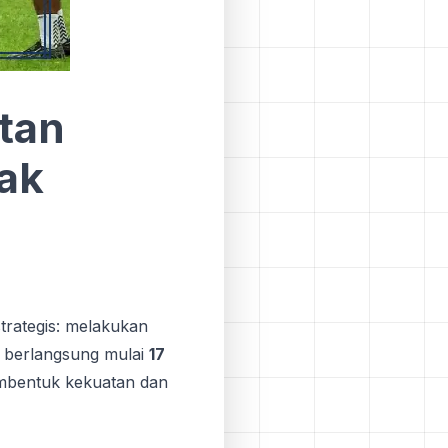
tan
dak
trategis: melakukan
n berlangsung mulai
17
bentuk kekuatan dan