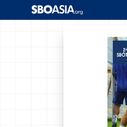
Langsung
ke
isi