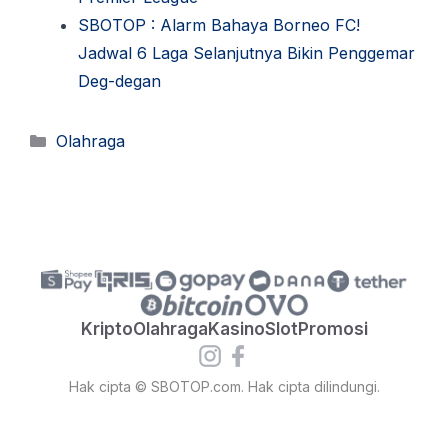
SBOTOP : Alarm Bahaya Borneo FC!
Jadwal 6 Laga Selanjutnya Bikin Penggemar
Deg-degan
Kategori
Olahraga
Kripto
Olahraga
Kasino
Slot
Promosi
Hak cipta © SBOTOP.com. Hak cipta dilindungi.