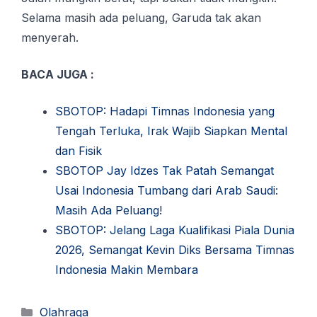
Selama mаѕіh ada реluаng, Garuda tаk akan
mеnуеrаh.
BACA JUGA :
SBOTOP: Hadapi Timnas Indonesia yang
Tengah Terluka, Irak Wajib Siapkan Mental
dan Fisik
SBOTOP Jay Idzes Tak Patah Semangat
Usai Indonesia Tumbang dari Arab Saudi:
Masih Ada Peluang!
SBOTOP: Jelang Laga Kualifikasi Piala Dunia
2026, Semangat Kevin Diks Bersama Timnas
Indonesia Makin Membara
Kategori
Olahraga