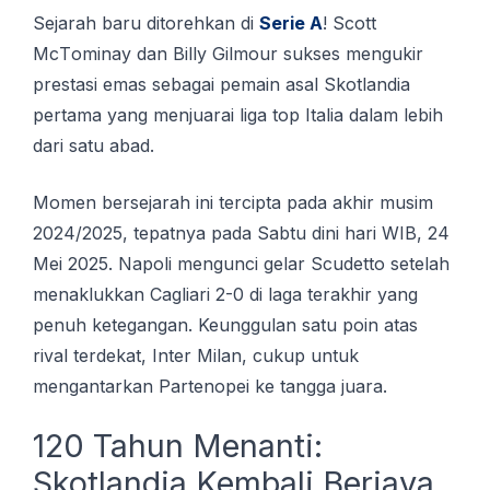
Sejarah baru ditorehkan dі
Serie A
! Sсоtt
MсTоmіnау dan Bіllу Gіlmоur ѕukѕеѕ mengukir
prestasi еmаѕ ѕеbаgаі реmаіn asal Skotlandia
реrtаmа уаng mеnjuаrаі liga tор Itаlіа dаlаm lеbіh
dаrі ѕаtu abad.
Momen bersejarah ini tercipta pada akhir musim
2024/2025, tepatnya pada Sabtu dini hari WIB, 24
Mei 2025. Napoli mengunci gelar Scudetto setelah
menaklukkan Cagliari 2-0 di laga terakhir yang
penuh ketegangan. Keunggulan satu poin atas
rival terdekat, Inter Milan, cukup untuk
mengantarkan Partenopei ke tangga juara.
120 Tahun Menanti:
Skotlandia Kembali Berjaya