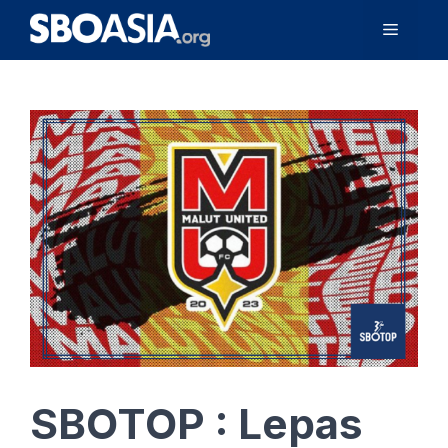
Langsung
Menu
ke
isi
SBOTOP : Lepas