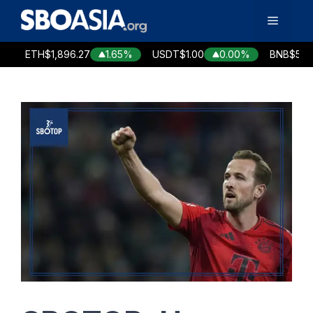
Langsung
Menu
ke
isi
ETH
$1,896.27
1.65%
USDT
$1.00
0.00%
BNB
$593.72