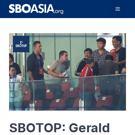
Langsung
Menu
ke
isi
SBOTOP: Gerald