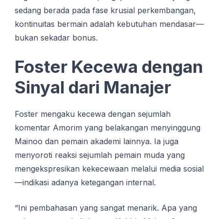
sedang berada pada fase krusial perkembangan,
kontinuitas bermain adalah kebutuhan mendasar—
bukan sekadar bonus.
Foster Kecewa dengan
Sinyal dari Manajer
Foster mengaku kecewa dengan sejumlah
komentar Amorim yang belakangan menyinggung
Mainoo dan pemain akademi lainnya. Ia juga
menyoroti reaksi sejumlah pemain muda yang
mengekspresikan kekecewaan melalui media sosial
—indikasi adanya ketegangan internal.
“Ini pembahasan yang sangat menarik. Apa yang