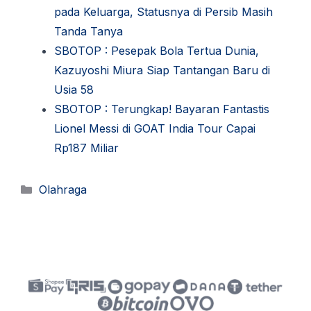
pada Keluarga, Statusnya di Persib Masih
Tanda Tanya
SBOTOP : Pesepak Bola Tertua Dunia,
Kazuyoshi Miura Siap Tantangan Baru di
Usia 58
SBOTOP : Terungkap! Bayaran Fantastis
Lionel Messi di GOAT India Tour Capai
Rp187 Miliar
Kategori
Olahraga