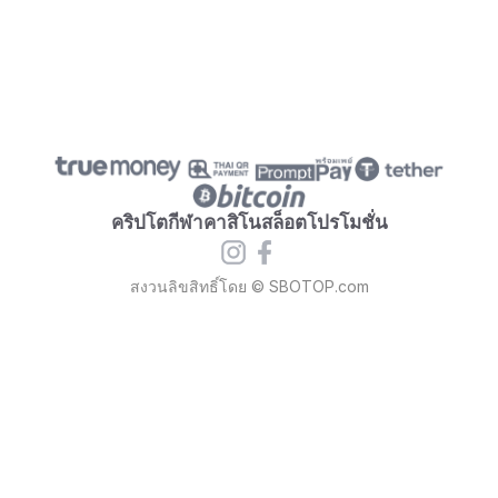
คริปโต
กีฬา
คาสิโน
สล็อต
โปรโมชั่น
สงวนลิขสิทธิ์โดย © SBOTOP.com