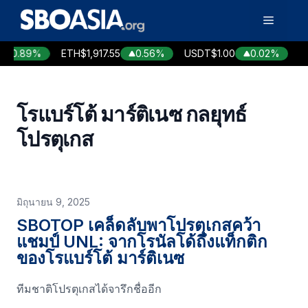
Skip
Menu
to
content
0.89%
ETH
$1,917.55
0.56%
USDT
$1.00
0.02%
B
โรแบร์โต้ มาร์ติเนซ กลยุทธ์
โปรตุเกส
มิถุนายน 9, 2025
SBOTOP เคล็ดลับพาโปรตุเกสคว้า
แชมป์ UNL: จากโรนัลโด้ถึงแท็กติก
ของโรแบร์โต้ มาร์ติเนซ
ทีมชาติโปรตุเกสได้จารึกชื่ออีก