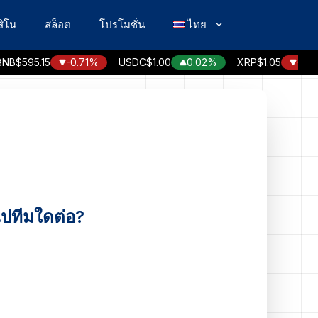
ิโน
สล็อต
โปรโมชั่น
ไทย
NB
$595.15
-0.71%
USDC
$1.00
0.02%
XRP
$1.05
-1.48
ไปทีมใดต่อ?