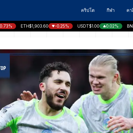
คริปโต
กีฬา
คาส
%
ETH
$1,903.60
-0.25%
USDT
$1.00
0.02%
BNB
$58