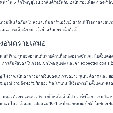
้าใน 5 ลีกใหญ่ยุโรป ฮาลันด์รั้งอันดับ 2 เป็นรองเพียง ฌอง-ฟิลิ
แกรมที่เหลือกับสโมสรและทีมชาตินอร์เวย์ ฮาลันด์มีโอกาสลงสนาม
งเป็นภาระที่หนักอย่างยิ่งสำหรับกองหน้าตัวเป้า
ังอันตรายเสมอ
้น สถิติเกมรุกของฮาลันด์หลายด้านก็ลดลงอย่างชัดเจน นับตั้งแต่ยิง
, การสัมผัสบอลในกรอบเขตโทษคู่แข่ง และค่า expected goals (
ัญ ไม่ว่าจะเป็นอาการบาดเจ็บของแนวรับอย่าง รูเบน ดิอาส และ ย
่สมบูรณ์ รวมถึงฟอร์มฝืดของ ฟิล โฟเดน ที่เงียบหายไปตั้งแต่เกมเ
นของตัวเอง แต่เสียงวิจารณ์ก็พุ่งไปที่ เป๊ป กวาร์ดิโอลา เช่นกัน
เกมที่ไม่จำเป็นอย่างชัยชนะ 10-1 เหนือเอ็กเซเตอร์ ซิตี้ ในศึกเอฟเ