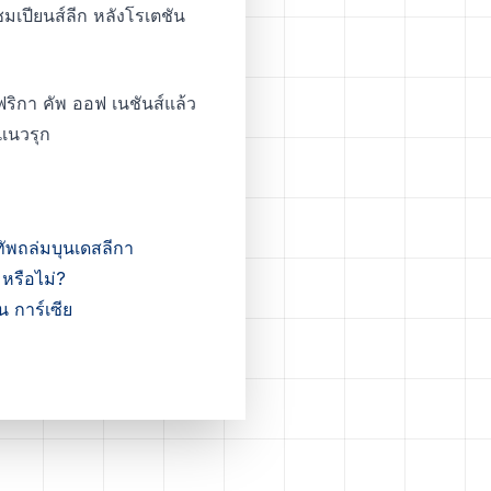
มเปียนส์ลีก หลังโรเตชัน
ฟริกา คัพ ออฟ เนชันส์แล้ว
แนวรุก
ัพถล่มบุนเดสลีกา
หรือไม่?
 การ์เซีย