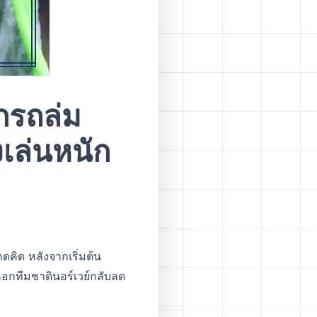
ักรถล่ม
งเล่นหนัก
ดคิด หลังจากเริ่มต้น
อกทีมชาตินอร์เวย์กลับลด