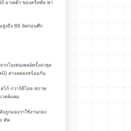
ปป์ มาเตต้า ของคริสตัล พา
สูงถึง 69 นัดก่อนศึก
จากโอเพ่นเพลย์ครั้งล่าสุด
xG) ต่างลดลงพร้อมกัน
อสโก้ กวาร์ดิโอล สภาพ
จอเวสต์แฮม
 หลังถูกมองว่าใช้งานกอง
อ คัพ