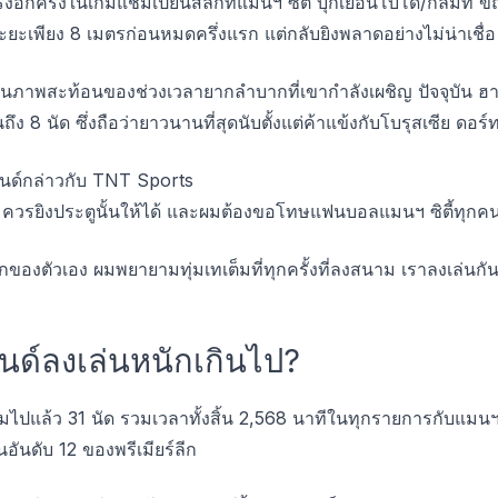
อีกครั้งในเกมแชมเปียนส์ลีกที่แมนฯ ซิตี้ บุกเยือนโบโด/กลิมท์ 
ยะเพียง 8 เมตรก่อนหมดครึ่งแรก แต่กลับยิงพลาดอย่างไม่น่าเชื่อ
เป็นภาพสะท้อนของช่วงเวลายากลำบากที่เขากำลังเผชิญ ปัจจุบัน ฮ
ถึง 8 นัด ซึ่งถือว่ายาวนานที่สุดนับตั้งแต่ค้าแข้งกับโบรุสเซีย ดอร์
ันด์กล่าวกับ TNT Sports
มควรยิงประตูนั้นให้ได้ และผมต้องขอโทษแฟนบอลแมนฯ ซิตี้ทุกคนที่
ึกของตัวเอง ผมพยายามทุ่มเทเต็มที่ทุกครั้งที่ลงสนาม เราลงเล่น
าลันด์ลงเล่นหนักเกินไป?
ไปแล้ว 31 นัด รวมเวลาทั้งสิ้น 2,568 นาทีในทุกรายการกับแมนฯ ซิ
อันดับ 12 ของพรีเมียร์ลีก