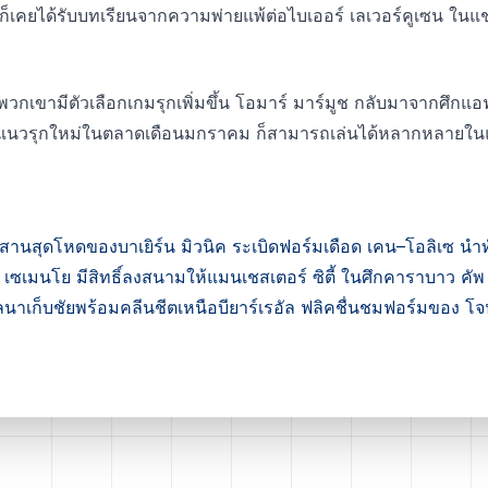
ก็เคยได้รับบทเรียนจากความพ่ายแพ้ต่อไบเออร์ เลเวอร์คูเซน ในแช
อพวกเขามีตัวเลือกเกมรุกเพิ่มขึ้น โอมาร์ มาร์มูช กลับมาจากศึกแอ
 แนวรุกใหม่ในตลาดเดือนมกราคม ก็สามารถเล่นได้หลากหลายใน
สุดโหดของบาเยิร์น มิวนิค ระเบิดฟอร์มเดือด เคน–โอลิเซ นำท
เมนโย มีสิทธิ์ลงสนามให้แมนเชสเตอร์ ซิตี้ ในศึกคาราบาว คัพ 
าเก็บชัยพร้อมคลีนชีตเหนือบียาร์เรอัล ฟลิคชื่นชมฟอร์มของ โจน