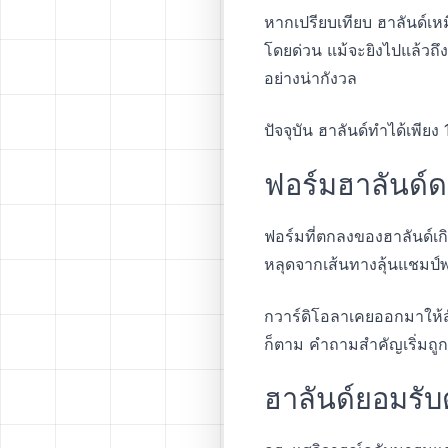
หากเปรียบเทียบ ฮาลันด์เห
โดยด่วน แม้จะยิงไปแล้วถ
อย่างน่ากังวล
ปัจจุบัน ฮาลันด์ทำได้เพีย
ฟอร์มฮาลันด์ด
ฟอร์มที่ตกลงของฮาลันด์เก
หลุดจากเส้นทางลุ้นแชมป์พร
กวาร์ดิโอลาเคยออกมาให้สั
ก็ตาม คำถามสำคัญเริ่มถูกต
ฮาลันด์ยอมรั