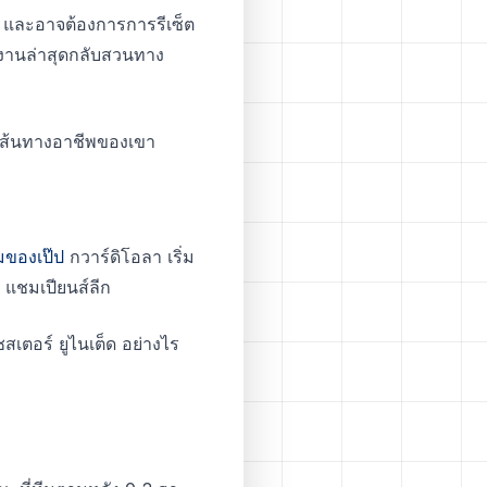
ง” และอาจต้องการการรีเซ็ต
ลงานล่าสุดกลับสวนทาง
ลอดเส้นทางอาชีพของเขา
มของเป๊ป
กวาร์ดิโอลา เริ่ม
า แชมเปียนส์ลีก
เตอร์ ยูไนเต็ด อย่างไร