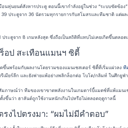
มือนหุ่นยนต์สังหารประตู ตอนนี้เขากำลังอยู่ในช่วง “ระบบขัดข้อ
ึง 39 ประตูจาก 36 นัดรวมทุกรายการกับสโมสรและทีมชาติ แต่ผ
ง 1 ประตูจาก 8 เกมหลังสุด ซึ่งถือเป็นสถิติที่แทบไม่เคยเกิดขึ้นต
ร็อป สะเทือนแมนฯ ซิตี้
ิดขึ้นพร้อมกับผลงานโดยรวมของแมนเชสเตอร์ ซิตี้ที่เริ่มแผ่วลง
ที
ีเมียร์ลีก และยังพ่ายแพ้อย่างพลิกล็อกต่อ โบโด/กลิมท์ ในศึกยูฟ่
มภาษณ์ว่า ทีมของเขาขาดพลังงานในเกมดาร์บี้แมตช์ที่แพ้แมนเชส
ั้งขึ้นว่า ฮาลันด์ถูกใช้งานหนักเกินไปหรือไม่ตลอดฤดูกาลนี้
บตรงไปตรงมา: “ผมไม่มีคำตอบ”