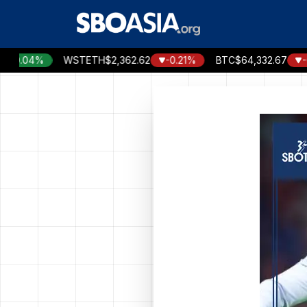
Skip
to
content
.04%
WSTETH
$2,362.62
-0.21%
BTC
$64,332.67
-0.73