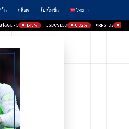
ิโน
สล็อต
โปรโมชั่น
ไทย
6.70
-1.45%
USDC
$1.00
-0.02%
XRP
$1.03
-2.00%