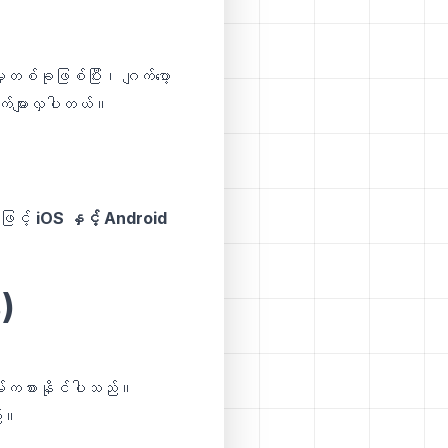
တစ်ခုဖြစ်ပြီး၊ ဂျက်ပော့
ိုက်များလှပါတယ်။
ဖြင့်
iOS နှင့် Android
)
မ်းကစားနိုင်ပါသည်။
ည်။