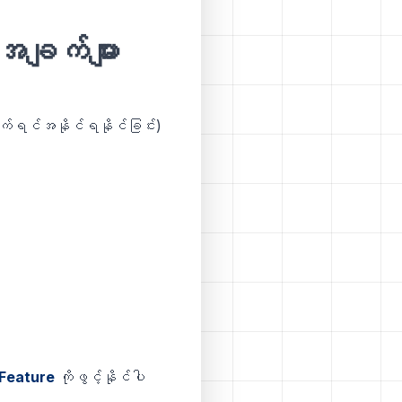
ချက်များ
ုက်ရင်အနိုင်ရနိုင်ခြင်း)
 Feature
ကိုဖွင့်နိုင်ပါ