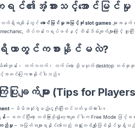
ရင်၏အံ့အားသင့်အောင်မြင်မှု
လက်ရှိအချိန်တွင်
အောင်မြင်မှုအမြင့်ဆုံး slot games
များအနက်မှ
me mechanic, ထိပ်တန်းဂရပ်ဖစ်နှင့် ထိန်းသိမ်းချက်များကြောင့် လူကြ
ိယာတွင်ကစားနိုင်မလဲ?
ိမိ၏ဖုန်း၊ တက်ဘလက်၊ လက်ပ်တော့ သို့မဟုတ် desktop တစ်ခုခု
င့်အဆင်ပြေကစားနိုင်ပါသည်။
ပြုချက်များ (Tips for Players
ment
– မိမိအသုံးစွဲမည့်ငွေကိုကြိုတင်သတ်မှတ်ထားပါ။
န်
– စတင်ပြီးတော့ တစ်ခြားပို၍လေ့လာချင်ပါက Free Mode ဖြင့်စ
းလည်မှု
– အမြတ်အများရနိုင်သော်လည်း အရှုံးတစ်ချို့ဖြစ်နိုင်မှုရှိသ