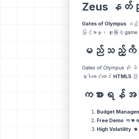
Zeus နတ်ဘု
Gates of Olympus
သည် 
မြင့်မားမှု၊ ထူးခြားတဲ့ ga
မည်သည့်ကိရ
Gates of Olympus ကို မ
မှာပါကောင်းကောင်း
HTML5
ဖြ
ကစားရန်အကြံ
Budget Manage
Free Demo ကစားရ
High Volatility နာ