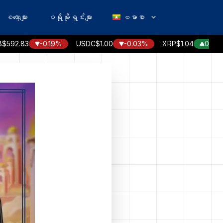
စလော့များ
ပရိုမိုးရှင်းများ
ဗမာစာ
2.83
-0.19%
USDC
$1.00
-0.03%
XRP
$1.04
0.83%