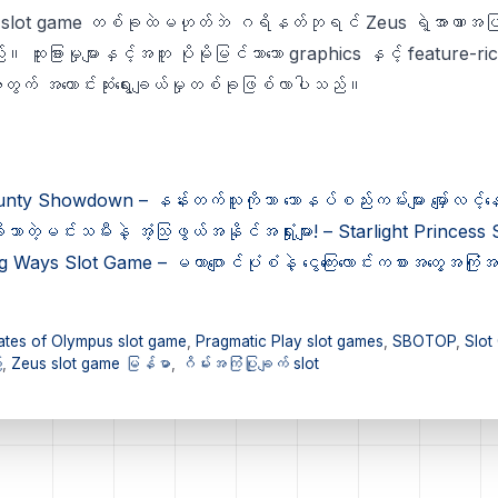
slot game တစ်ခုထဲမဟုတ်ဘဲ ဂရိနတ်ဘုရင် Zeus ရဲ့အာဏာအပြ
ူးခြားမှုများနှင့်အတူ ပိုမိုမြင်သာသော graphics နှင့် feature-ric
အတွက် အကောင်းဆုံးရွေးချယ်မှုတစ်ခုဖြစ်လာပါသည်။
y Showdown – နန်းတက်သူကိုသာ ဘောနပ်စည်းကမ်းများ မျှော်လင့်
သာတဲ့မင်းသမီးနဲ့ အံ့သြဖွယ်အနိုင်အရှုံးများ! – Starlight Princes
ys Slot Game – မဟာဂျောင်ပုံစံနဲ့ ငွေကြေးလောင်းကစားအတွေ့အကြု
ates of Olympus slot game
,
Pragmatic Play slot games
,
SBOTOP
,
Slot
း
,
Zeus slot game မြန်မာ
,
ဂိမ်းအကြံပြုချက် slot