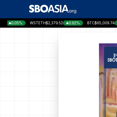
Skip
to
content
0.05%
WSTETH
$2,379.52
0.92%
BTC
$65,009.74
1.