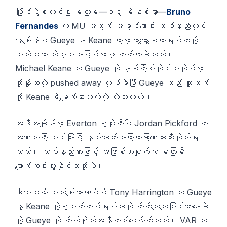
ပြိုင်ပွဲစတင်ပြီး မကြာမီ—၁၃ မိနစ်မှာ—
Bruno
Fernandes
က MU အတွက် အခွင့်ကောင်း တစ်လှည့်လုပ်
နေချိန်ပဲ Gueye နဲ့ Keane ကြားမှာ ဆွေးနွေးစကားရပ်ကဲ့သို့
မသိမသာ ကိစ္စအငြင်းပွားမှု တက်လာခဲ့တယ်။
Michael Keane က Gueye ကို နှစ်ကြိမ်တိုင်မထိုင်မှာ
ထိုးနှိုးသလို pushed away လုပ်ခဲ့ပြီး Gueye သည် သူ့လက်
ကို Keane ရဲ့မျက်နှာဘက်ကို ထိသာတယ်။
အဲဒီအချိန်မှာ Everton ရဲ့ဂိုးကီပါ Jordan Pickford က
အရေးတကြီး ဝင်ပြားပြီး နှစ်ယောက်အကြားကွာခြားရေးတားဆီးလိုက်ရ
တယ်။ တစ်နည်းအားဖြင့် အဖြစ်အပျက်က မကြာမီ
ပျောက်ကင်းသွားနိုင်သလိုပဲ။
ဒါပေမယ့် မက်ချ်အာဏာပိုင် Tony Harrington က Gueye
နဲ့ Keane တို့ရဲ့မတ်တပ်ရပ်တာကို တိတိကျကျမြင်တွေ့နေခဲ့
လို့ Gueye ကို တိုက်ရိုက်အနီကဒ်ပေးလိုက်တယ်။ VAR က