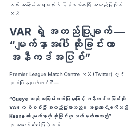
လည်း အကြောင်းအရာအားလုံးကို ပြန်စစ်ဆေးပြီး အတည်ပြုလိုက်
တယ်။
VAR ရဲ့ အတည်ပြုချက် —
“မျက်နှာအပေါ် ထိုးခြင်းဟာ
အနီကဒ်အပြစ်”
Premier League Match Centre က X (Twitter) တွင်
ထုတ်ပြန်ချက်တင်ပြီး—
“Gueye သည် အကြမ်းဖက်ပြုမှုကြောင့် အနီကဒ်ရခြင်းကို
VAR က စိစစ်ပြီး အတည်ပြုထားသည်။ အမှုဆောင်ချက်သည်
Keane ၏ မျက်နှာကို ထိုးခြင်းဟု သတ်မှတ်ထားသည်”
ဟု အသေးစိတ်ဖော်ပြခဲ့သည်။