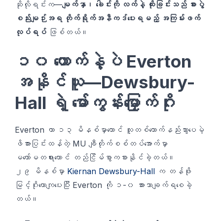
ဆိုလိုရင်းက—
မျက်နှာ၊ ခေါင်းကို လက်နဲ့ ထိုးခြင်းသည် စားပွဲ
စည်းမျဉ်းအရ တိုက်ရိုက်အနီကဒ်ပေးရမည့် အကြမ်းဖက်
လုပ်ရပ်
ဖြစ်တယ်။
၁၀ ယောက်နဲ့ပဲ Everton
အနိုင်ယူ—Dewsbury-
Hall ရဲ့ မော်ကွန်းမြှောက်ဂိုး
Everton ဟာ ၁၃ မိနစ်မှာတောင် လူတစ်ယောက်နည်းသွားပေမဲ့
ဖိအားပြင်းထန်တဲ့ MU ချီတိုက်စစ်တပ်အောက်မှာ
မတော်မတရားတောင် တည်ငြိမ်စွာကစားနိုင်ခဲ့တယ်။
၂၉ မိနစ်မှာ
Kiernan Dewsbury-Hall
က တန်ဖိုး
မြင့်ဂိုးထောကျပေးပြီး Everton ကို ၁-၀ အားသာချက်ရစေခဲ့
တယ်။