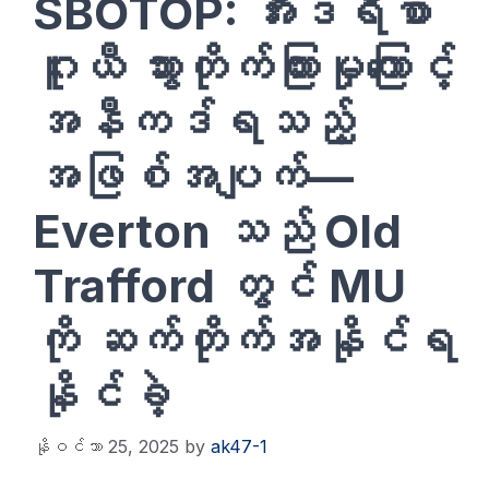
SBOTOP: အီးဒရီစာ
ဂူးယီ သွားတိုက်ကြားမှုကြောင့်
အနီကဒ်ရသည့်
အဖြစ်အပျက်—
Everton သည် Old
Trafford တွင် MU
ကို ဆက်တိုက်အနိုင်ရ
နိုင်ခဲ့
နိုဝင်ဘာ 25, 2025
by
ak47-1