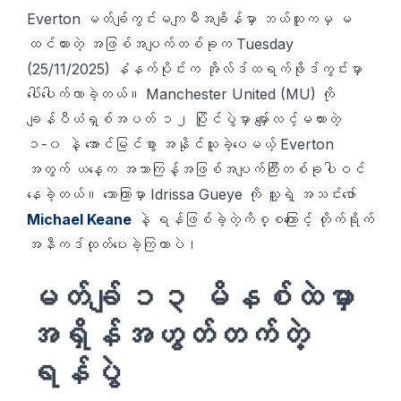
Everton မတ်ချ်ကွင်းမကျမီအချိန်မှာ ဘယ်သူကမှ မ
ထင်ထားတဲ့ အဖြစ်အပျက်တစ်ခုက Tuesday
(25/11/2025) နံနက်ပိုင်းက အိုလ်ဒ်ထရက်ဖိုဒ်ကွင်းမှာ
ပေါ်ပေါက်လာခဲ့တယ်။ Manchester United (MU) ကို
ချန်ပီယံရှစ်အပတ် ၁၂ ပြိုင်ပွဲမှာ မျှော်လင့်မထားတဲ့
၁-၀ နဲ့ အောင်မြင်စွာ အနိုင်ယူခဲ့ပေမယ့် Everton
အတွက် ယနေ့က အသာကြန့်အဖြစ်အပျက်ကြီးတစ်ခုပါဝင်
နေခဲ့တယ်။ သောကြာမှာ Idrissa Gueye ကို သူ့ရဲ့ အသင်းဖော်
Michael Keane
နဲ့ ရန်ဖြစ်ခဲ့တဲ့ကိစ္စကြောင့် တိုက်ရိုက်
အနီကဒ်ထုတ်ပေးခဲ့ကြတာပဲ।
မတ်ချ် ၁၃ မိနစ်ထဲမှာ
အရှိန်အဟွတ်တက်တဲ့
ရန်ပွဲ