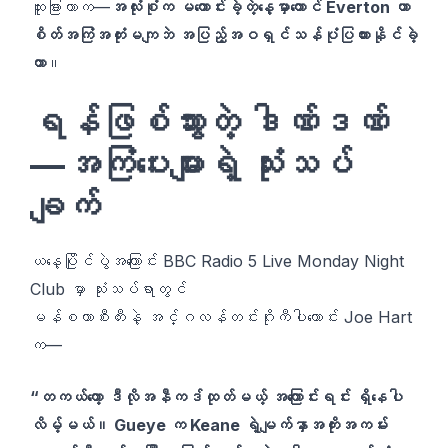
ထူးခြားတာက—
အလုံးစုံက မကောင်းခဲ့တဲ့နေ့မှာတောင် Everton ဟာ
စိတ်အကြံအတုံးမကျဘဲ အပြည့်အဝရှင်သန်ပုံပြထားနိုင်ခဲ့
တာ
။
ရန်ဖြစ်သွားတဲ့ ဒါဏ်ဒဏ်
—အကြံပေးများရဲ့ သုံးသပ်
ချက်
ယနေ့ပြိုင်ပွဲအကြောင်း BBC Radio 5 Live Monday Night
Club မှာ သုံးသပ်ရာတွင်
မန်စတာစီးတီးနဲ့ အင်္ဂလန်တင်းဂိုးကီပါဟောင်း Joe Hart
က—
“တကယ်တော့ ဒီလိုအနီကဒ်ထုတ်မယ့် အကြောင်းရင်း ရှိနေပါ
လိမ့်မယ်။ Gueye က Keane ရဲ့မျက်နှာအကိုးအကမ်း