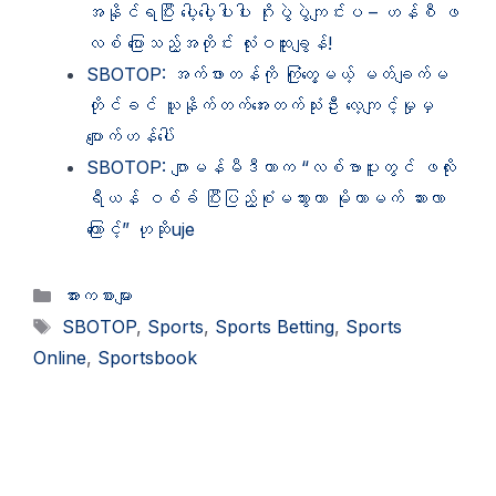
အနိုင်ရပြီး ပေါ့ပေါ့ပါးပါး ဂိုးပွဲပွဲကျင်းပ – ဟန်စီ ဖ
လစ် ပြောသည့်အတိုင်း လုံးဝထူးချွန်!
SBOTOP: အက်ဖားတန်ကို ကြုံတွေ့မယ့် မတ်ချက်မ
တိုင်ခင် ယူနိုက်တက်အေးတက်သုံးဦး လေ့ကျင့်မှုမှ
ပျောက်ဟန်ပေါ်
SBOTOP: ဂျာမန်မီဒီယာက “လစ်ဗာပူးတွင် ဖလိုး
ရီယန် ဝစ်ခ် ပြီးပြည့်စုံမသွားတာ မိုဟာမက် ဆားလာ
ကြောင့်” ဟုဆိုuje
Categories
အားကစားများ
Tags
SBOTOP
,
Sports
,
Sports Betting
,
Sports
Online
,
Sportsbook