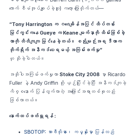
လောက် စီမံအုပ်ချုပ်ခဲ့သူ) ကတော့ ပြောလိုက်တယ်—
“Tony Harrington က ဂဟေချိန်အပြင် ထိပ်တန်း
မြင်ကွင်းကနေ Gueye က Keane မျက်နှာကို ထိမ်းခြစ်ခဲ့
တာကို တိတိကျကျ မြင်နေခဲ့တယ်။ စည်းမျဉ်းအရ ဒီဟာက
တိုက်ရိုက် အနီကဒ်ပေးရမယ့် အကြမ်းဖက်မှု”
ဟု ဆိုခဲ့ပါတယ်။
အဆိုပါအကြမ်းဖက်မှုဟာ
Stoke City 2008
မှာ Ricardo
Fuller နဲ့ Andy Griffin တို့ ယှဉ်ပြိုင်ခဲ့ပြီး အနီကဒ်ကျခဲ့
ကိစ္စနောက် ပြန်ထွက်လာတဲ့ အကြောင်းအရာတစ်ခုလည်း
ဖြစ်လာတယ်။
နောက်ထပ်ဖတ်ရှုရန် :
SBOTOP: ဘားစီလိုနား၊ ကမ့္နိုးမှာ ပြန်လည်