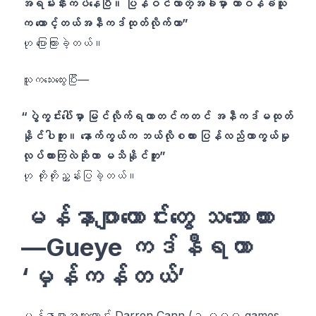
အရမ်းနီးကပ်နေပြီ။ ပြန်ဝင်လာတဲ့အခါမှာ တာဝန်ခံသူ
က တောင့်တယ်အနီကဒ်ထုတ်လိုက်တာ”
ဟု ပြောကြားခဲ့တယ်။
သူကသေးထွေးပြီး—
“ပွဲကွင်းပေါ်မှာ မြင်လိုက်ရတာတင်ကတင် အနီကဒ်မထုတ်
နိုင်ပါဘူး။ နောက်ကွယ်က ဘယ်လိုစကား ပြန်လည်ကာကွယ်မှု
လုပ်ထားကြလဲဆိုတာ မသိနိုင်ဘူး”
ဟု တိုးတိုးညွှန်းပြခဲ့တယ်။
မန်နာဂျာဟောင်းတွေ သဘောထား
—Gueye ကဒ်နီရတာ
‘မှန်ကန်တယ်’
မန်နာဂျာအကူဟောင်း Darren Cann (၁,၀၀၀ games