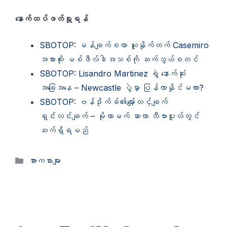
နောက်ထပ်ဖတ်ရှုရန်
SBOTOP: မန်ချက်စတာ ယူနိုက်တက် Casemiro
အစားထိုး မစ်ဖီလ်ဒါအသစ်ကို ဆက်သွယ်စတင်
SBOTOP: Lisandro Martinez ရဲ့ နောက်ဆုံး
အခြေအနေ – Newcastle ပွဲမှာ ပြန်လာနိုင်မလား?
SBOTOP: ဗန်ဒိုက်ခ်၏မျှော်လင့်ချက်
ရှင်းလင်းချက် – မိုဟာမက် ဆာလာ လီဗာပူးလ်တွင်
ဆက်ရှိရမည်
Categories
အားကစားများ