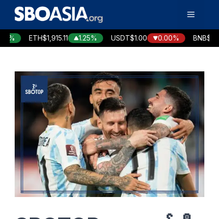
Skip
Menu
to
content
14%
ETH
$1,915.11
1.25%
USDT
$1.00
0.00%
BNB
$592.