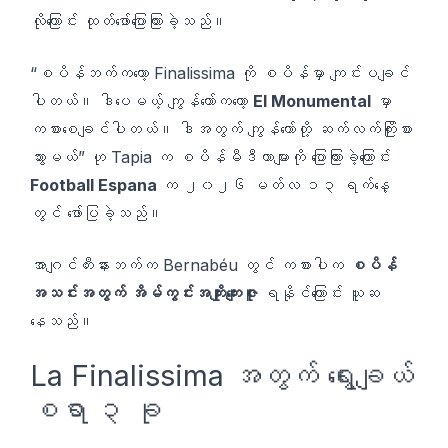
လိုကြောင်း ထုတ်ဖော်ပြောကြားခဲ့သည်။
“စပိန်ဘက်ကတော့ Finalissima ကို စပိန်မှာ ကျင်းပချင်
ပါတယ်။ ဒါပေမယ့် ကျွန်တော်ကတော့
El Monumental
မှာ
ကစားစေချင်ပါတယ်။ ဒါအတွက် ကျွန်တော်တို့ ဆက်လက်ကြိုးစား
သွားမယ်” ဟု Tapia က စပိန်မီဒီယာများကို ပြောကြားခဲ့ကြောင်း
Football Espana
က ၂၀၂၆ မတ်လ ၁၃ ရက်နေ့
တွင် ဖော်ပြခဲ့သည်။
အာဂျင်တီးနားဘက်က Bernabéu တွင် ကစားပါက
စပိန်
အသင်းအတွက် အိမ်ကွင်းအကျိုးကျေးဇူး
ရနိုင်ကြောင်း ယူဆ
နေသည်။
La Finalissima အတွက် ရွေးချယ်
စရာ ၃ ခု