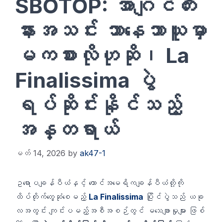
SBOTOP: အာဂျင်တီး
နားအသင်း ဘာနေဘာယူမှာ
မကစားလိုဟုဆို၊ La
Finalissima ပွဲ
ရပ်ဆိုင်းနိုင်သည့်
အန္တရာယ်
မတ် 14, 2026
by
ak47-1
ဥရောပချန်ပီယံနှင့် တောင်အမေရိကချန်ပီယံတို့ကို
ထိပ်တိုက်တွေ့ဆုံစေမည့်
La Finalissima
ပြိုင်ပွဲသည် ယခု
လအတွင်း ကျင်းပမည့်အစီအစဉ်တွင် မသေချာမှုများ ဖြစ်