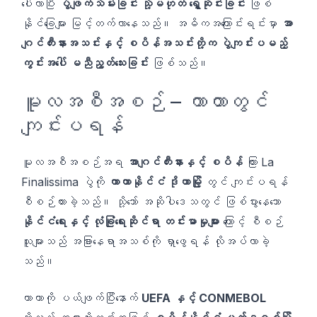
ပေါ်လာပြီး
ပွဲဖျက်သိမ်းခြင်း သို့မဟုတ် ရွှေ့ဆိုင်းခြင်း
ဖြစ်
နိုင်ခြေများ မြင့်တက်လာနေသည်။ အဓိကအကြောင်းရင်းမှာ
အာ
ဂျင်တီးနားအသင်းနှင့် စပိန်အသင်းတို့က ပွဲကျင်းပမည့်
ကွင်းအပေါ် မညီညွတ်သေးခြင်း
ဖြစ်သည်။
မူလအစီအစဉ် – ကာတာတွင်
ကျင်းပရန်
မူလအစီအစဉ်အရ
အာဂျင်တီးနားနှင့် စပိန်
ကြား La
Finalissima ပွဲကို
ကာတာနိုင်ငံ ဒိုဟာမြို့
တွင် ကျင်းပရန်
စီစဉ်ထားခဲ့သည်။ သို့သော် အဆိုပါဒေသတွင် ဖြစ်ပွားနေသော
နိုင်ငံရေးနှင့် လုံခြုံရေးဆိုင်ရာ တင်းမာမှုများ
ကြောင့် စီစဉ်
သူများသည် အခြားနေရာအသစ်ကို ရှာဖွေရန် လိုအပ်လာခဲ့
သည်။
ကာတာကို ပယ်ဖျက်ပြီးနောက်
UEFA နှင့် CONMEBOL