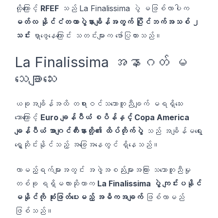
ထို့ကြောင့်
RFEF
သည် La Finalissima ပွဲ မဖြစ်လာပါက
မတ်လ နိုင်ငံတကာပွဲနားချိန်အတွက် ပြိုင်ဘက်အသစ် ၂
သင်း
ရှာဖွေနေကြောင်း သတင်းများက ဖော်ပြထားသည်။
La Finalissima အနာဂတ် မ
သေချာသေး
ယခုအချိန်အထိ တရားဝင်သဘောတူညီချက် မရရှိသေး
သောကြောင့်
Euro ချန်ပီယံ စပိန်နှင့် Copa America
ချန်ပီယံ အာဂျင်တီးနားတို့၏ ထိပ်တိုက်ပွဲ
သည် အချိန်မရွေး
ရွှေ့ဆိုင်းနိုင်သည့် အခြေအနေတွင် ရှိနေသည်။
လာမည့်ရက်များအတွင်း အဖွဲ့အစည်းများအကြား သဘောတူညီမှု
တစ်ခု ရရှိမလားဆိုတာက
La Finalissima ပွဲ ကျင်းပနိုင်
မနိုင်ကို ဆုံးဖြတ်ပေးမည့် အဓိကအချက်
ဖြစ်လာမည်
ဖြစ်သည်။