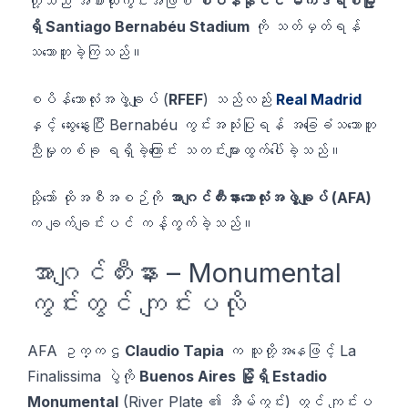
တို့သည် အစားထိုးကွင်းအဖြစ်
စပိန်နိုင်ငံ မက်ဒရစ်မြို့
ရှိ Santiago Bernabéu Stadium
ကို သတ်မှတ်ရန်
သဘောတူခဲ့ကြသည်။
စပိန်ဘောလုံးအဖွဲ့ချုပ် (
RFEF
) သည်လည်း
Real Madrid
နှင့် ဆွေးနွေးပြီး Bernabéu ကွင်းအသုံးပြုရန် အခြေခံသဘောတူ
ညီမှုတစ်ခု ရရှိခဲ့ကြောင်း သတင်းများထွက်ပေါ်ခဲ့သည်။
သို့သော် ထိုအစီအစဉ်ကို
အာဂျင်တီးနားဘောလုံးအဖွဲ့ချုပ် (AFA)
က ချက်ချင်းပင် ကန့်ကွက်ခဲ့သည်။
အာဂျင်တီးနား – Monumental
ကွင်းတွင် ကျင်းပလို
AFA ဥက္ကဌ
Claudio Tapia
က သူတို့အနေဖြင့် La
Finalissima ပွဲကို
Buenos Aires မြို့ရှိ Estadio
Monumental
(River Plate ၏ အိမ်ကွင်း) တွင် ကျင်းပ