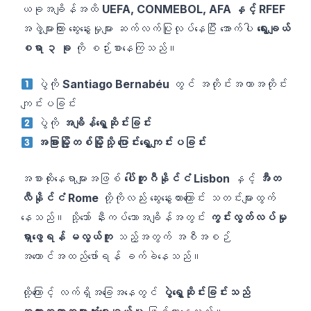
ယခုအချိန်အထိ
UEFA, CONMEBOL, AFA နှင့် RFEF
အဖွဲ့များကြား ဆွေးနွေးမှုများ ဆက်လက်ပြုလုပ်နေပြီး အောက်ပါ
ရွေးချယ်
စရာ ၃ ခု
ကို စဉ်းစားနေကြသည်။
ပွဲကို
Santiago Bernabéu
တွင် အတိုင်းအတာအတိုင်း
ကျင်းပခြင်း
ပွဲကို
အချိန်ရွှေ့ဆိုင်းခြင်း
အခြားမြို့တစ်မြို့သို့ ပြောင်းရွှေ့ကျင်းပခြင်း
အစားထိုးနေရာများအဖြစ်
ပေါ်တူဂီနိုင်ငံ Lisbon
နှင့်
အီတ
လီနိုင်ငံ Rome
တို့ကိုလည်း ဆွေးနွေးထားကြောင်း သတင်းများထွက်
နေသည်။ သို့သော် နီးကပ်သောအချိန်အတွင်း
ကွင်းလွတ်လပ်မှု
ရှာဖွေရန် မလွယ်ကူ
သည့်အတွက် အစီအစဉ်
အကောင်အထည်ဖော်ရန် ခက်ခဲနေသည်။
ထို့ကြောင့် လက်ရှိအခြေအနေတွင်
ပွဲရွှေ့ဆိုင်းခြင်းသည်