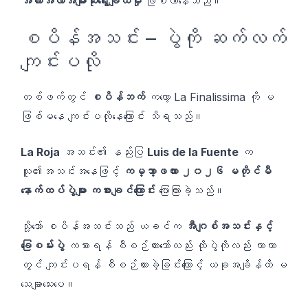
အလားအလာအများဆုံးရွေးချယ်မှု
ဖြစ်လာနေသည်။
စပိန်အသင်း – ပွဲကို ဆက်လက်
ကျင်းပလို
တစ်ဖက်တွင်
စပိန်ဘက်
ကတော့ La Finalissima ကို မ
ဖြစ်မနေ ကျင်းပလိုနေကြောင်း သိရသည်။
La Roja
အသင်း၏ နည်းပြ
Luis de la Fuente
က
သူ၏အသင်းအနေဖြင့်
ကမ္ဘာ့ဖလား ၂၀၂၆ မတိုင်မီ
နောက်ထပ်ပွဲများ ကစားချင်ကြောင်း
ပြောကြားခဲ့သည်။
သို့သော် စပိန်အသင်းသည် ယခင်က
အီဂျစ်အသင်းနှင့်
ခြေစမ်းပွဲ
ကစားရန် စီစဉ်ထားသော်လည်း ထိုပွဲကိုလည်း ကာတာ
တွင် ကျင်းပရန် စီစဉ်ထားခဲ့ခြင်းကြောင့် ယခုအချိန်ထိ မ
သေချာသေးပေ။