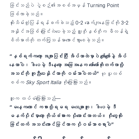
ခြင်းသည်ပဲ ပွဲစဉ်၏အစစ်အမှန် Turning Point
ဖြစ်လာခဲ့သည်။
ထိုးသိမ်းတုံ့ပြန်ရန်ခက်ခဲသည့် 0-2 နောက်ကျနေခြင်းကို 3-2
အနိုင်အဖြစ် ပြောင်းလဲပေးခဲ့သည့် သူ့ဂိုးနှစ်ဂိုးက မီလန်ရဲ့
စိတ်ဓာတ်ကို တက်ကြွသန်မာအောင်သွားစေခဲ့သည်။
“နှစ်ရက်ကတော့ အဖျားပြင်းပြီး အိပ်ယာထဲမှာပဲ လျော်လျော်နဲ့ အိပ်
နေတာပါ၊ ဒါပေမဲ့ ဒီနေ့တော့ အခြေအနေက တော်တော်တိုးတက်လာလို့
အသင်းကို ကူညီပေးနိုင်တာကို ဝမ်းသာပါတယ်”
ဟု ပူလစ်
စစ်က
Sky Sport Italia
ကိုပြောကြားသည်။
သူက ထပ်မံပြောကြားသည်—
“မနေ့ကတောင် ကစားလို့ရမရ မသေချာဘူး၊ ဒါပေမဲ့ ဒီ
မနက်ပိုင်းမှာတော့ ကိုယ်ခံအားက ပိုကောင်းလာတယ်။ ဂိုးတွေထိုး
ခြင်းထက် အသင်းအောင်မြင်တာက ပိုဝမ်းသာစရာပါ”