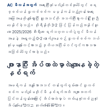
AC မီလန်အတွက်
အရေးကြီးဆုံးမတ်ချ်တစ်ခုပေါ်တွင် ခရ
စ္စစ်ယန် ပူလစ်စစ်က မမှန်ကန်သည့်ကျန်းမာရေး
အခြေအနေကို ကျော်လွှားပြီး သူ့အသင်းကို အသက်ကြီးစွာကပ်ငြိူးကူညီ
ပေးနိုင်ခဲ့သည်။ တိုရီနိုကို 3-2 ဖြင့် ပြန်လည်အနိုင်ယူ
သော 2025/2026 ဆီးရီအေး ရက်သတ္တပတ်ပွဲတွင် မီလန်
အနေနဲ့ အရှေ့တည့် 0-2 နောက်ကျနေစဉ် ပူလစ်စစ်က ဘယ်
လုံးမှမမျှော်လင့်ထားသည့် ဒုတိယအကြိမ်ဝင်ကွင်းကစားသမား
အဖြစ် ပေါ်လွင်လာခဲ့သည်။
ဖျားနာပြီး အိပ်ယာထဲမှာလဲလျောနေခဲ့တဲ့
နှစ်ရက်
အမေရိကန် အမျိုးသားအသင်း တန်းထွက်စွမ်းဆောင် ပူလစ်
စစ်က မတ်ချ်မတိုင်မီ နှစ်ရက်အထိ အဖျားအတက်
ပြင်းထန်လွန်းသောကြောင့် အိပ်ယာထဲမှာပဲ တစ်နေ့လုံးတစ်ညလုံး
အိပ်ပျော်နေ했다고 ထုတ်ဖော်ပြောကြား했다။