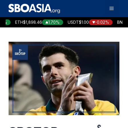
Skip
Menu
to
content
7%
ETH
$1,898.46
1.70%
USDT
$1.00
-0.02%
BNB
$59