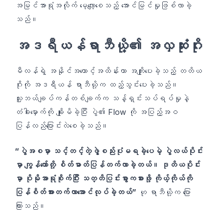
အမြင်အာရုံအလိုက် မေ့လျော့စေသည့် အောင်မြင်မှုဖြစ်လာခဲ့
သည်။
အဒရီယန်ရာဘီယို့၏ အလှဆံုးဂိုး
မီလန်ရဲ့ အနိုင်အတောင့်အထိန်းကာ အကျိုးပေးခဲ့သည့် တတိယ
ဂိုးကို အဒရီယန် ရာဘီယို့က ထည့်သွင်းပေးခဲ့သည်။
သူ့ဘယ်ချပ်ကန်တစ်ချက်က သန့်ရှင်းသပ်ရပ်မှုနဲ့
တံခါးမှောက်ကို ချိုးမိခဲ့ပြီး ပွဲ၏ Flow ကို အပြည့်အဝ
ပြန်လည်ပြောင်းလဲစေခဲ့သည်။
“ပွဲအစမှာ သင့်တင့်တဲ့ဖွဲ့စည်းပုံမရခဲ့ပေမဲ့ ပွဲလယ်ပိုင်း
မှာ ကျွန်တော်တို့ စိတ်ဓာတ်ပြန်တက်လာခဲ့တယ်။ ဒုတိယပိုင်း
မှာ ပိုမိုအာရုံစိုက်ပြီး သတ္တိပြင်းစွာကစားဖို့ ကိုယ့်ကိုယ်ကို
ပြန်စိတ်အားတက်လာအောင်လုပ်ခဲ့တယ်”
ဟု ရာဘီယို့က ပြော
ကြားသည်။