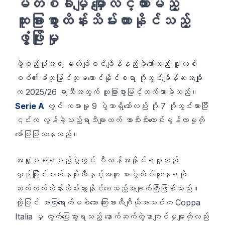
မတစ်ခါမျှ မျှော်လင့်ထားမည့်
ထူးခြားစွာထိန်းသိမ်းထားနိုင်သည့်
ဖွံ့ဖြိုးမှု
ဖွဲ့စည်းပုံအရ မတ်ချ်ဝင်ချိန်နည်းခဲ့သော်လည်း ပူလစ်
စစ်၏ခံသူမြင်သူမယောင်နိုင်စရာ ဂိုးသွင်းချိန်ဆအချိုး
က 2025/26 ရာသီအတွက် ထူးခြားစွာမြင့်တက်လာခဲ့သည်။
Serie A
တွင် ကစားမှု 9 ပွဲသာရှိသော်လည်း ဂိုး 7 ဂိုးသွင်းထားပြီး
၎င်းက လွန်ခဲ့သည့်ရာသီများထက် အာသီးသီးကောင်းမွန်လာမှုကို
ဖော်ပြပြသနေသည်။
အရှုံးမခံရမည့်ပွဲတွင် မီလန်အနိုင်ရမှုသည်
ယှဉ်ပြိုင်ဖက်နပိုလီနှင့်အတူ စားပွဲထိပ်ဆုံးနေရာကို
ဆက်လက်ထိန်းသိမ်းသွားနိုင်စေသည့်အချက်ကြီးဖြစ်သည်။
ထို့ပြင် အကြာရောက်မစဲသော ကြေးစားလီဂျီယိုအသင်းက Coppa
Italia မှ ထွက်ပြေးသွားရသည့် နောက်ဆက်တွဲနာကျင်မှုများကိုလည်း