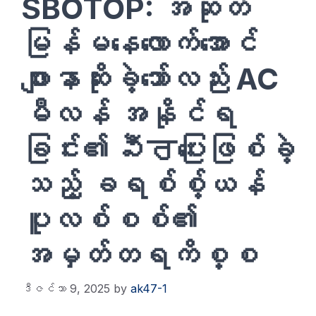
SBOTOP: အဆုတ်
မြန်မနေလောက်အောင်
ဖျားနာဆိုးခဲ့သော်လည်း AC
မီလန် အနိုင်ရ
ခြင်း၏ వీਰပြေးဖြစ်ခဲ့
သည့် ခရစ်စ့်ယန်
ပူလစ်စစ်၏
အမှတ်တရကိစ္စ
ဒီဇင်ဘာ 9, 2025
by
ak47-1