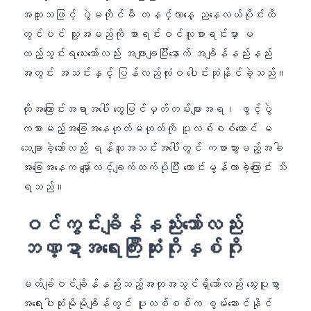
အထူးသဖြင့် ပွဲမတိုင်မီ တနင်္လာနေ့ ညနေလယ်ပိုင်းထိ
တွင်ပင် သူ့အမည်ကို စာရင်းဝင်လူစာရင်းမှာ မ
ထည့်သွင်းရသေးသော်လည်း အဖျားချပြီးနောက် အချိန်နည်းနည်း
အတွင်း အသင်းနှင့် ပြန်လည်လုံးဝ ပေါင်းဆုံနိုင်ခဲ့သည်။
ထိုအကြောင်းအရာအပေါ် တွေ့မြင်မှတ်တမ်းများအရ၊ ဖွင့်ပွဲ
ကစားမည့်အခြေအနေဟုတ်မဟုတ်ကို ပူလစ်စစ်တောင် မ
သေချာခဲ့သော်လည်း ရန်သူအသင်းအပေါ်တွင် ကစားသွားမည့်အခါ
အခြေအနေက မျှော်လင့်ချက်ထက်ပိုပြီး ကောင်းမွန်လာခဲ့ကြောင်း သိ
ရသည်။
ဝင်ကွင်းချိန်နည်းသော်လည်း
ဘဏ္ဍာအရေးကြီးဆုံးဂိုးနှစ်ဂိုး
မတ်ချ်ဝင်ချိန်နည်းသည့်အတုအသွင်ရှိသော်လည်း သွေးပူစွာ
အရေးပါဆုံးမိုမိုချိန်တွင် ပူလစ်စစ်က စွမ်းဆောင်နိုင်