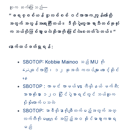
သူက ဆက်ပြောသည်—
“ခရစ္စစ်ယန် ပူလစ်စစ် ဝင်လာတာက ကျွန်တော်တို့
အတွက် အလွန်အရေးကြီးတယ်။ ဒီလိုပွဲတွေဟာ ရာသီတစ်ခုလုံး
က ဘယ်လိုဖြစ်သွားမလဲဆိုတာကို ပြောင်းလဲစေတတ်ပါတယ်။”
နောက်ထပ်ဖတ်ရှုရန် :
SBOTOP: Kobbie Mainoo သည် MU ကို
ترکချင်လာပြီး၊ ၁၂ ခုအထိ ကလပ်များ စောင့်ဆိုင်း
နေ
SBOTOP : လာမင်း ယာမယ် vs လီယိုနယ် မက်ဆီ:
ဘာစာလိုးနား ၁၂၀ ပြိုင်ပွဲစာရင်းတွင် ဘယ်သူက
ပိုမိုတောက်ပသလဲ
SBOTOP: ဘာစီလိုနာကိုချီတက်မည့်အတွက် အတ္
လက်တီကိုမադրစ် အပြည့်အဝ ခိုင်မာစွာကစားရ
မည်