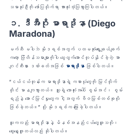
သမားသုံးဦးကို ဖော်ပြလိုက်ရာ အားလုံးအံ့သြသွားကြပါတယ်။
၁. ဒီအီဂို မာရာဒိုနာ (Diego
Maradona)
မက်ဆီ မပါဘဲ မိုဒရစ်အတွက် ပထမဆုံးရွေးချယ်ချက်
ကတော့ ဗြိတိန်သမားများကိုပါ သွေးထွက်အောင်လုပ်နိုင်ခဲ့တဲ့ အာ
ဂျင်တီးနား ဒဏ်ခတ်အဖြစ်
မာရာဒိုနာ
ဖြစ်ပါတယ်။
“ငယ်ငယ်တုန်းက မာရာဒိုနာရဲ့ ကစားပုံတွေကို မြင်လိုက်
တိုင်း မာနကျသွားတယ်။ သူ့ရဲ့ ဘောလုံးအပေါ် စွမ်းအင်၊ စွမ်း
ရည်နဲ့ အောင်မြင်မှုတွေက ငါ့အတွက် ဗီဇမြစ်တစ်ခုလို
ဖြစ်ခဲ့တယ်။” လို့ မိုဒရစ်က ပြောခဲ့ပါတယ်။
သူကလည်း မာရာဒိုနာနဲ့ မိနစ်အနည်းငယ်တွေ့ဖူးသလို၊
ဆွေးနွေးဖူးတယ်လည်း ဆိုပါတယ်။