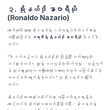
၃. ရိုနယ်ဒို နာဇာရီယို
(Ronaldo Nazario)
နောက်ဆုံးပေါ်မှာတော့ မိုဒရစ်ရဲ့ ငယ်အရွယ်စိတ်ဝင်စားမှု
အကြီးဆုံးဖြစ်တဲ့
ဘရာဇီးရဲ့ ရိုနယ်ဒို နာဇာရီယို
ပါဝင်ပါ
တယ်။
“ငါ ငယ်စဉ်ကပဲ ရိုနယ်ဒိုကို ကြည့်ပြီး လက်ရာတွေကို
သင်ယူခဲ့တယ်။ သူ့ရဲ့ ဗလလွန်တဲ့ ပေါက်ကွဲမှု၊ လှည့်ကွက်
နဲ့ လှုပ်ရှားမှုတွေက တခြားဘောလုံးသမားတွေအတွက် မဖြစ်နိုင်တဲ့
အဆင့်အထိ ရောက်ရှိခဲ့တယ်။” ဟု မိုဒရစ်က ပြောပါ
တယ်။
ရိုနယ်ဒိုဟာ ဘောလုံးသမိုင်းထဲမှာ အမြဲသတိရစရာရှိတဲ့
တောင့်တင်းတဲ့ ဗိုလ်လုံးသမားတစ်ဦးဖြစ်ပြီး၊ မိုဒရစ်ရဲ့