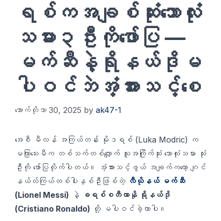
ရစ်ကအချစ်ဆုံးဘောလုံး
သမား၃ဦးကိုဖော်ပြ —
မက်ဆီနဲ့ရိုနယ်ဒိုမ
ပါဝင်ဘဲအံ့အားသင့်စေ
အောက်တိုဘာ 30, 2025
by
ak47-1
အေစီ မီလန် အကြယ်တန်း မိုဒရစ် (Luka Modric) က
မကြာသေးမီက တစ်သက်တစ်လျှောက် သူအကြိုက်ဆုံး ဘောလုံးသမား သုံး
ဦးကို ဖော်ပြလိုက်ပါတယ်။ အံ့အားသင့်ဖွယ် အချက်ကတော့ ဂျင်
နယ်လ်ကြယ်တစ်ပါးနှစ်ဦးဖြစ်တဲ့
လီယိုနယ် မက်ဆီ
(Lionel Messi)
နဲ့
ခရစ်စတီယာနို ရိုနယ်ဒို
(Cristiano Ronaldo)
တို့ မပါဝင်ခဲ့တာပါ။