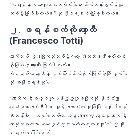
“မာရာဒိုနာက ဘောလုံးသမားသမိုင်းထဲမှာ ထိပ်တန်းတွင်ရှိသူ
တစ်ဦးဖြစ်ပါတယ်။” ဟု မိုဒရစ်က ပြောခဲ့ပါတယ်။
၂. ဖရန်စက်ကို တော့တီ
(Francesco Totti)
နောက်ထပ် သူ့အကြိုက်ဆုံးတစ်ဦးကတော့ အီတလီဒဏ်ခတ်တစ်
ဦးဖြစ်တဲ့
တော့တီ
ဖြစ်ပါတယ်။
မိုဒရစ်ဟာ တော့တီနဲ့ နှစ်ကြိမ်ထိပ်တိုက်ပြိုင်ခဲ့ပြီး နှစ်ခါ
လုံး အနိုင်ရခဲ့သူပါ။
“တော့တီက ငါ့အတွက် ဂျပန်ပြည်သူအကြိုက်ဆုံး နိုင်ငံခြား
ဘောလုံးသမားတစ်ဦးပါ။ သူ့ရဲ့ကစားပုံက ထူးခြားပြီး စတိုင်လည်း
သီးသန့်ပါ။ တစ်ခါတစ်လေ သူနဲ့ Jersey ပြောင်းဖူးတာက ငါ့
ဘောလုံးဘဝထဲမှာ မမေ့နိုင်တဲ့အမှတ်တရတစ်ခုပါ” လို့ မို
ဒရစ်က ပြောပါတယ်။