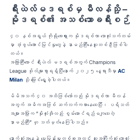
ရီးယဲလ်မဒရစ်မှ မီလန်သို့ –
မိုဒရစ်၏ အသစ်သောခရီးစဉ်
၄၀ နှစ်အရွယ် ကိုရိုအေးရှားက မိုဒရစ်ဟာ ဘောလုံးသက်တမ်း
မှာ အံ့ဖွယ်အောင်မြင်မှုတွေနဲ့ နာမည်ကြီးနေသူတစ်ဦးဖြစ်ပါ
တယ်။
အကြာကြီးတောင် ရီးယဲလ် မဒရစ်အတွက် Champions
League ဗိုလ်များစွာရရှိပြီးနောက် ၂၀၂၅ နွေရာသီမှာ
AC
Milan
သို့ ပြောင်းရွှေ့ခဲ့ပါတယ်။
မိမိအသက် ၄၀ အထိဖြစ်သော်လည်း မိုဒရစ်ဟာ မီလန်
အတွက် အဓိကအဖြစ် ဆက်လက်ကစားနေသေးပြီး၊ ပရိသတ်
အများအပြားက “မိုးလုံးအိုလည်း စွမ်းဆောင်ရည်မကျသေးတဲ့
နာမည်ကြီး” ဟု သတ်မှတ်နေကြပါသည်။
နောက်ဆုံးအနေနဲ့ မေးမြန်းမှုတစ်ခုအတွင်း သူအကြိုက်ဆုံး ဘောလုံး