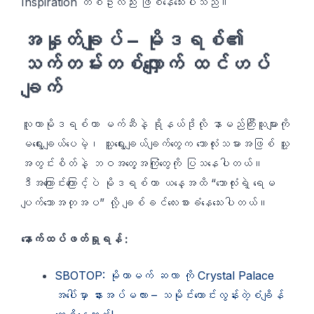
Inspiration တစ်ဦးလည်း ဖြစ်နေသေးပါသည်။
အနှုတ်ချုပ် – မိုဒရစ်၏
သက်တမ်းတစ်လျှောက် ထင်ဟပ်
ချက်
လူကာမိုဒရစ်ဟာ မက်ဆီနဲ့ ရိုနယ်ဒိုလို နာမည်ကြီးသူများကို
မရွေးချယ်ပေမဲ့၊ သူ့ရွေးချယ်ချက်တွေက ဘောလုံးသမားအဖြစ် သူ့
အတွင်းစိတ်နဲ့ ဘဝအတွေ့အကြုံတွေကို ပြသနေပါတယ်။
ဒီအကြောင်းကြောင့်ပဲ မိုဒရစ်ဟာ ယနေ့အထိ “ဘောလုံးရဲ့ ရေမ
ပျက်သောအတုအပ” လို့ ချစ်ခင်လေးစားခံနေသေးပါတယ်။
နောက်ထပ်ဖတ်ရှုရန် :
SBOTOP: မိုဟာမက် ဆလာ ကို Crystal Palace
အပေါ်မှာ နားအပ်မလား – သမိုင်းကောင်းလွန်းတဲ့စံချိန်