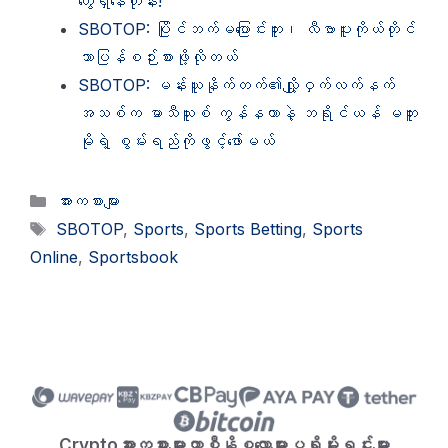
တွေရှိနေတုန်း!
SBOTOP: ပြိုင်ဘက်မပြောင်းဘူး၊ လီဗာပူးကိုယ်တိုင်
သာပြန်စဉ်းစားဖို့လိုတယ်
SBOTOP: မန်းယူနိုက်တက်၏လျှို့ဝှက်လက်နက်
အသစ်က မာသီယူးစ် ကွန်နဟာနဲ့ ဘရိုင်ယန် မဘူး
မိုရဲ့ စွမ်းရည်ကိုဖွင့်ဖော်မယ်
Categories
အားကစားများ
Tags
SBOTOP
,
Sports
,
Sports Betting
,
Sports
Online
,
Sportsbook
Crypto
အားကစားများ
ကာစီနို
စလော့များ
ပရိုမိုးရှင်းများ