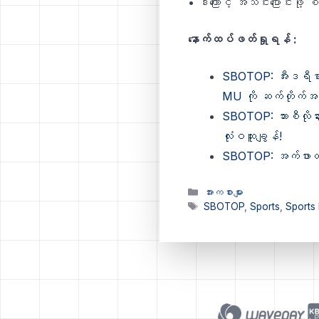
• ဒါကြောင့် အသင်းပြောင်းဖို့
နောက်ထပ်ဖတ်ရှုရန် :
SBOTOP: အီးဒရီစာ 
MU ကို ဆက်တိုက်အန
SBOTOP: ဘားစီလိုနား
လုံးဝထူးချွန်!
SBOTOP: အက်ဖားတန်က
Categories
အားကစားများ
Tags
SBOTOP
,
Sports
,
Sports 