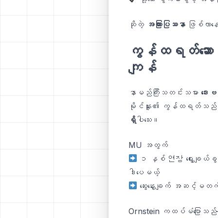
ဆိုတဲ့
အကြားပြဿနာ
ဖြစ်လာ
ကွန်ထရတ်ဆောင
ကျန်
နာမည်ကြီးသတင်းသမား
ဒေးဗ
မိုင်နူး၏ ကွန်ထရတ်သည် 
ရှိ
ပါသေး။
MU အတွက်
၁ နှစ် 연장 ရွေးချယ်ခွင
ဒါပေမယ့်
ဆွေးနွေးချက် အဆင့်မတက
Ornstein ကထပ်မံပြောသည