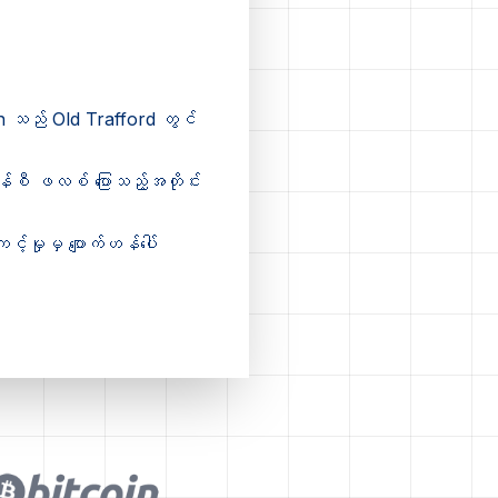
on သည် Old Trafford တွင်
 ဟန်စီ ဖလစ် ပြောသည့်အတိုင်း
်မှုမှ ပျောက်ဟန်ပေါ်