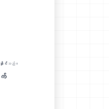
နိုင်
သည်။
က်