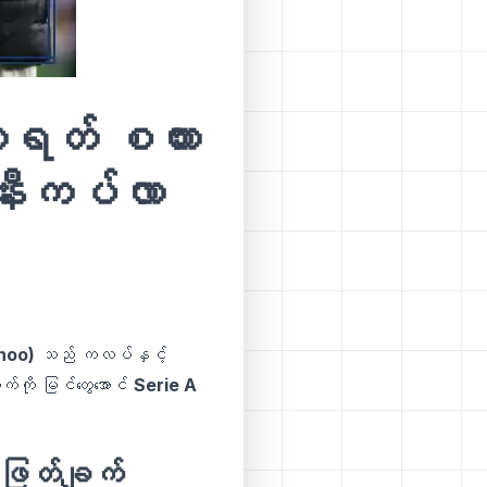
်ထရတ် စကား
နီးကပ်လာ
noo)
သည် ကလပ်နှင့်
ွက်ကို မြင်တွေအောင်
Serie A
ံးဖြတ်ချက်